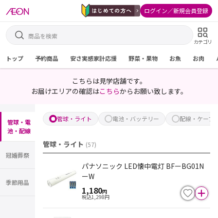
ログイン／新規会員登録
カテゴリ
トップ
予約商品
安さ実感家計応援
野菜・果物
お魚
お肉
こちらは見学店舗です。
お届けエリアの確認は
こちら
からお願い致します。
管球・ライト
電池・バッテリー
配線・ケーブ
管球・電
池・配線
管球・ライト
(
57
)
冠婚葬祭
パナソニック LED懐中電灯 BFーBG01N
ーW
季節用品
1,180
円
税込
1,298
円