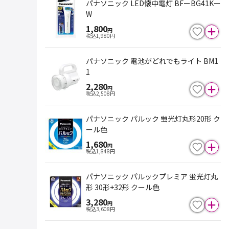
パナソニック LED懐中電灯 BFーBG41Kー
W
1,800
円
税込
1,980
円
パナソニック 電池がどれでもライト BM1
1
2,280
円
税込
2,508
円
パナソニック パルック 蛍光灯丸形20形 ク
ール色
1,680
円
税込
1,848
円
パナソニック パルックプレミア 蛍光灯丸
形 30形+32形 クール色
3,280
円
税込
3,608
円