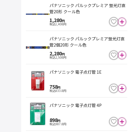
パナソニック パルックプレミア 蛍光灯直
管20形 クール色
1,280
円
税込
1,408
円
パナソニック パルックプレミア蛍光灯直
管2個20形 クール色
2,280
円
税込
2,508
円
パナソニック 電子点灯管 1E
758
円
税込
833.8
円
パナソニック 電子点灯管 4P
898
円
税込
987.8
円