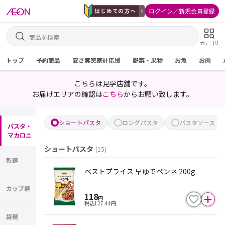
ログイン／新規会員登録
カテゴリ
トップ
予約商品
安さ実感家計応援
野菜・果物
お魚
お肉
こちらは見学店舗です。
お届けエリアの確認は
こちら
からお願い致します。
ショートパスタ
ロングパスタ
パスタソース
パスタ・
マカロニ
ショートパスタ
(
15
)
乾麺
ベストプライス 早ゆでペンネ 200g
カップ麺
118
円
税込
127.44
円
袋麺