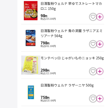
日清製粉ウェルナ 早ゆでストレートマカ
ロニ 150g
98
円
税込
105.84
円
日清製粉ウェルナ 青の洞窟 ラザニアエミ
リアーナ 564g
798
円
税込
861.84
円
モンテベッロ じゃがいものニョッキ 250g
298
円
税込
321.84
円
日清製粉ウェルナ ラザーニヤ 500g
758
円
税込
818.64
円