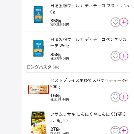
日清製粉ウェルナ ディチェコ フスィリ 25
0g
358
円
税込
386.64
円
日清製粉ウェルナ ディチェコペンネリガ
ーテ 250g
358
円
税込
386.64
円
ロングパスタ
(
46
)
ベストプライス早ゆでスパゲッティー3分
500g
168
円
税込
181.44
円
アサムラサキ にんにくやにんにく洋麺 3
2．9g×2
278
円
税込
300.24
円