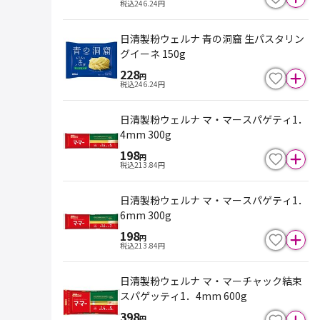
税込
246.24
円
日清製粉ウェルナ 青の洞窟 生パスタリン
グイーネ 150g
228
円
税込
246.24
円
日清製粉ウェルナ マ・マースパゲティ1．
4mm 300g
198
円
税込
213.84
円
日清製粉ウェルナ マ・マースパゲティ1．
6mm 300g
198
円
税込
213.84
円
日清製粉ウェルナ マ・マーチャック結束
スパゲッティ1．4mm 600g
398
円