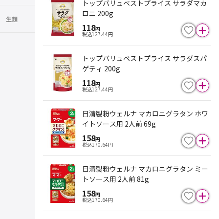
トップバリュベストプライス サラダマカ
ロニ 200g
生麺
118
円
税込
127.44
円
トップバリュベストプライス サラダスパ
ゲティ 200g
118
円
税込
127.44
円
日清製粉ウェルナ マカロニグラタン ホワ
イトソース用 2人前 69g
158
円
税込
170.64
円
日清製粉ウェルナ マカロニグラタン ミー
トソース用 2人前 81g
158
円
税込
170.64
円