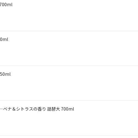
00ml
0ml
50ml
ヴァ―ベナ＆シトラスの香り 詰替大 700ml