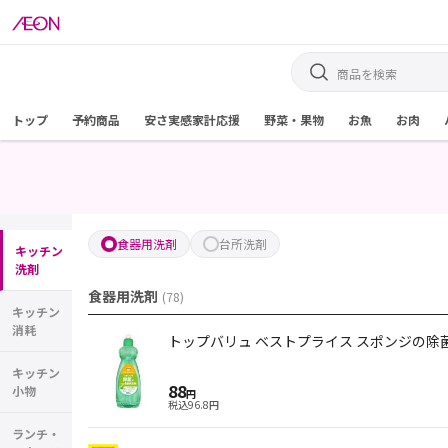
トップ
予約商品
安さ実感家計応援
野菜・果物
お魚
お肉
食器用洗剤
台所洗剤
キッチン
洗剤
食器用洗剤
(
78
)
キッチン
消耗
トップバリュ ベストプライス スポンジの除菌
キッチン
88
小物
円
税込
96.8
円
ランチ・