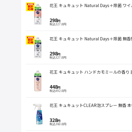
花王 キュキュット Natural Days＋除菌 
298
円
税込
327.8
円
花王 キュキュット Natural Days＋除菌 無香
298
円
税込
327.8
円
花王 キュキュット ハンドカモミールの香り 詰替
448
円
税込
492.8
円
花王 キュキュットCLEAR泡スプレー 無香 本体
328
円
税込
360.8
円