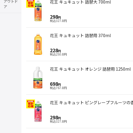
アウトド
花王 キュキュット 詰替大 700ml
ア
298
円
税込
327.8
円
花王 キュキュット 詰替用 370ml
228
円
税込
250.8
円
花王 キュキュット オレンジ 詰替用 1250ml
698
円
税込
767.8
円
花王 キュキュット ピングレープフルーツの香り
298
円
税込
327.8
円