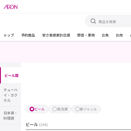
トップ
予約商品
安さ実感家計応援
野菜・果物
お魚
お肉
ビール類
チューハ
イ・カク
テル
ビール
発泡酒
新ジャンル
日本酒・
料理酒
ビール
(
166
)