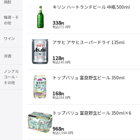
焼酎
キリン ハートランドビール 中瓶 500ml
梅酒・そ
338
の他
円
税込
371.8
円
ワイン
アサヒ アサヒスーパードライ 135ml
洋酒
128
円
税込
140.8
円
ノンアル
コール・
トップバリュ 富良野生ビール 350ml
その他
168
円
税込
184.8
円
トップバリュ 富良野生ビール 350ml×6
968
円
税込
1,064.8
円