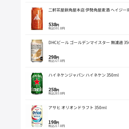
二軒茶屋餅角屋本店 伊勢角屋麦酒 ヘイジーIPA
538
円
税込
591.8
円
DHCビール ゴールデンマイスター 無濾過 35
298
円
税込
327.8
円
ハイネケンジャパン ハイネケン 350ml
258
円
税込
283.8
円
アサヒ オリオンドラフト 350ml
198
円
税込
217.8
円