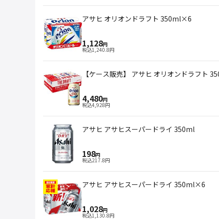
アサヒ オリオンドラフト 350ml×6
1,128
円
税込
1,240.8
円
【ケース販売】 アサヒ オリオンドラフト 350
4,480
円
税込
4,928
円
アサヒ アサヒスーパードライ 350ml
198
円
税込
217.8
円
アサヒ アサヒスーパードライ 350ml×6
1,028
円
税込
1,130.8
円