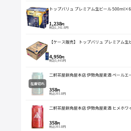
トップバリュ プレミアム生ビール 500ml×6
1,238
円
税込
1,361.8
円
【ケース販売】 トップバリュ プレミアム生ビー
4,950
円
税込
5,445
円
二軒茶屋餅角屋本店 伊勢角屋麦酒 ペールエール
在庫切れ
358
円
税込
393.8
円
二軒茶屋餅角屋本店 伊勢角屋麦酒 ヒメホワイト
358
円
税込
393.8
円