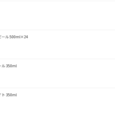
ル 500ml×24
 350ml
 350ml