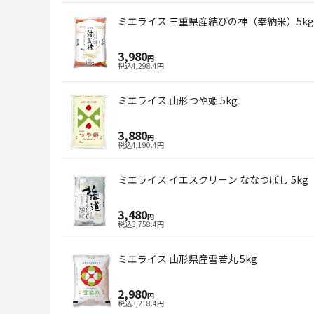
ミエライス 三重県産結びの神（奉納米）5kg
3,980
円
税込
4,298.4
円
ミエライス 山形つや姫 5kg
3,880
円
税込
4,190.4
円
ミエライス イエスクリーン ななつぼし 5kg
3,480
円
税込
3,758.4
円
ミエライス 山形県産雪若丸 5kg
2,980
円
税込
3,218.4
円