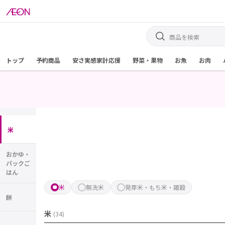
トップ
予約商品
安さ実感家計応援
野菜・果物
お魚
お肉
米
おかゆ・
パックご
はん
米
無洗米
発芽米・もち米・雑穀
餅
米
(
34
)