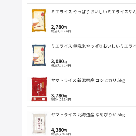
ミエライス やっぱりおいしいミエライスやん 
2,780
円
税込
3,002.4
円
ミエライス 無洗米やっぱりおいしいミエライス
3,080
円
税込
3,326.4
円
ヤマトライス 新潟県産 コシヒカリ 5kg
3,780
円
税込
4,082.4
円
ヤマトライス 北海道産 ゆめぴりか 5kg
4,380
円
税込
4,730.4
円