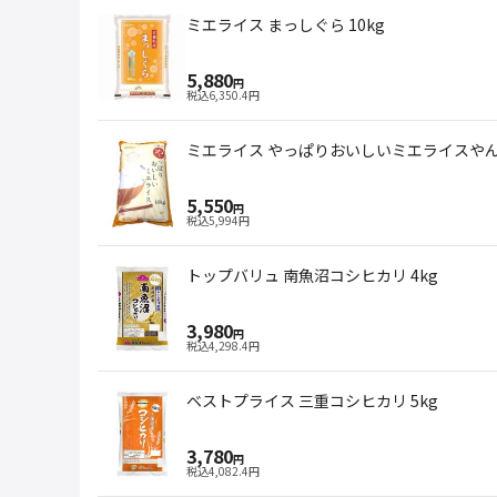
ミエライス まっしぐら 10kg
5,880
円
税込
6,350.4
円
ミエライス やっぱりおいしいミエライスやん 
5,550
円
税込
5,994
円
トップバリュ 南魚沼コシヒカリ 4kg
3,980
円
税込
4,298.4
円
ベストプライス 三重コシヒカリ 5kg
3,780
円
税込
4,082.4
円