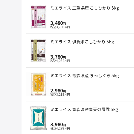
ミエライス 三重県産 こしひかり 5kg
3,480
円
税込
3,758.4
円
ミエライス 伊賀米こしひかり 5Kg
3,780
円
税込
4,082.4
円
ミエライス 青森県産 まっしぐら 5kg
2,980
円
税込
3,218.4
円
ミエライス 青森県産青天の霹靂 5kg
3,980
円
税込
4,298.4
円