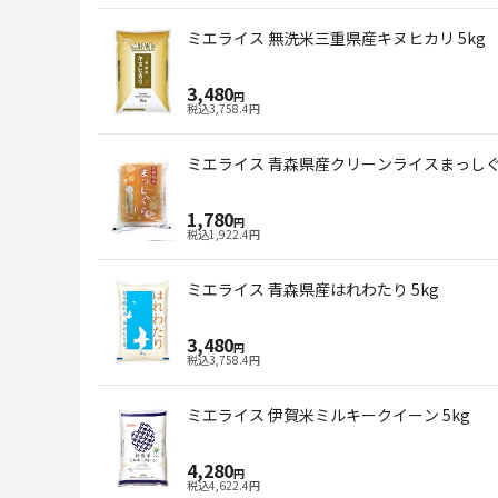
ミエライス 無洗米三重県産キヌヒカリ 5kg
3,480
円
税込
3,758.4
円
ミエライス 青森県産クリーンライスまっしぐら
1,780
円
税込
1,922.4
円
ミエライス 青森県産はれわたり 5kg
3,480
円
税込
3,758.4
円
ミエライス 伊賀米ミルキークイーン 5kg
4,280
円
税込
4,622.4
円