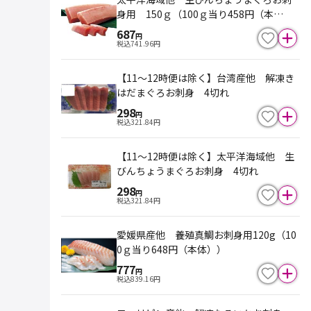
身用 150ｇ（100ｇ当り458円（本
体））
687
円
税込
741.96
円
【11～12時便は除く】台湾産他 解凍き
はだまぐろお刺身 4切れ
298
円
税込
321.84
円
【11～12時便は除く】太平洋海域他 生
びんちょうまぐろお刺身 4切れ
298
円
税込
321.84
円
愛媛県産他 養殖真鯛お刺身用120g（10
0ｇ当り648円（本体））
777
円
税込
839.16
円