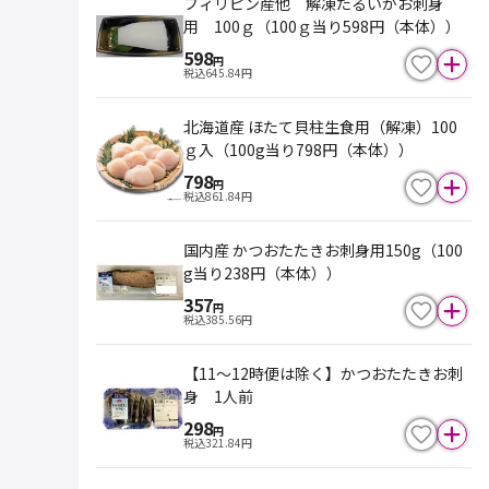
フィリピン産他 解凍たるいかお刺身
用 100ｇ（100ｇ当り598円（本体））
598
円
税込
645.84
円
北海道産 ほたて貝柱生食用（解凍）100
ｇ入（100g当り798円（本体））
798
円
税込
861.84
円
国内産 かつおたたきお刺身用150g（100
g当り238円（本体））
357
円
税込
385.56
円
【11～12時便は除く】かつおたたきお刺
身 1人前
298
円
税込
321.84
円