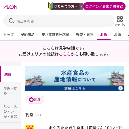
ログイン／新規会員登録
カテゴリ
トップ
予約商品
安さ実感家計応援
野菜・果物
お魚
お肉
こちらは見学店舗です。
お届けエリアの確認は
こちら
からお願い致します。
刺身
生魚・切
身
刺身
たこ・え
び・い
刺身
(
21
)
か・貝類
まぐろたたき生食用【増量品】100ｇ+10