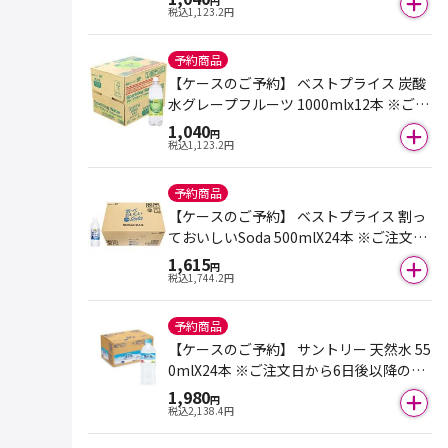
円
税込
1,123.2
円
予約商品
【ケースのご予約】 ベストプライス 炭酸
水グレープフルーツ 1000mlx12本 ※ご注
文日から6日後以降のお届けとなります。
1,040
円
税込
1,123.2
円
予約商品
【ケースのご予約】 ベストプライス 割っ
ておいしいSoda 500mlX24本 ※ご注文日
から6日後以降のお届けとなります。
1,615
円
税込
1,744.2
円
予約商品
【ケースのご予約】 サントリー 天然水 55
0mlX24本 ※ご注文日から6日後以降のお
届けとなります。
1,980
円
税込
2,138.4
円