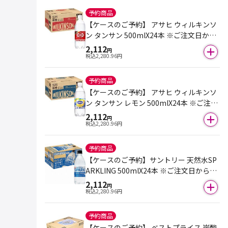
予約商品
【ケースのご予約】 アサヒ ウィルキンソ
ン タンサン 500mlX24本 ※ご注文日から
6日後以降のお届けとなります。
2,112
円
税込
2,280.96
円
予約商品
【ケースのご予約】 アサヒ ウィルキンソ
ン タンサン レモン 500mlX24本 ※ご注文
日から6日後以降のお届けとなります。
2,112
円
税込
2,280.96
円
予約商品
【ケースのご予約】サントリー 天然水SP
ARKLING 500mlX24本 ※ご注文日から6
日後以降のお届けとなります。
2,112
円
税込
2,280.96
円
予約商品
【ケースのご予約】 ベストプライス 炭酸