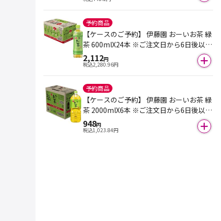
予約商品
【ケースのご予約】 伊藤園 おーいお茶 緑
茶 600mlX24本 ※ご注文日から6日後以降
のお届けとなります。
2,112
円
税込
2,280.96
円
予約商品
【ケースのご予約】 伊藤園 おーいお茶 緑
茶 2000mlX6本 ※ご注文日から6日後以降
のお届けとなります。
948
円
税込
1,023.84
円