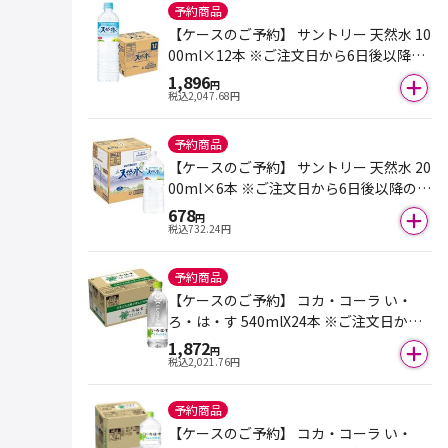
予約商品
【ケースのご予約】 サントリー 天然水 10
00ml×12本 ※ご注文日から6日後以降の
お届けとなります。
1,896
円
税込
2,047.68
円
予約商品
【ケースのご予約】 サントリー 天然水 20
00ml×6本 ※ご注文日から6日後以降のお
届けとなります。
678
円
税込
732.24
円
予約商品
【ケースのご予約】 コカ・コーラ い・
ろ・は・す 540mlX24本 ※ご注文日から6
日後以降のお届けとなります。
1,872
円
税込
2,021.76
円
予約商品
【ケースのご予約】 コカ・コーラ い・