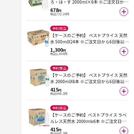
ろ・は・す 2000ml×6本 ※ご注文日から
6日後以降のお届けとなります。
678
円
税込
732.24
円
予約商品
【ケースのご予約】 ベストプライス 天然
水 500mlX24本 ※ご注文日から6日後以降
のお届けとなります。
1,300
円
税込
1,404
円
予約商品
【ケースのご予約】 ベストプライス 天然
水 2000mlX6本 ※ご注文日から6日後以降
のお届けとなります。
415
円
税込
448.2
円
予約商品
【ケースのご予約】ベストプライス ラベ
ルレス天然水 2000mlx6本 ※ご注文日か
ら6日後以降のお届けとなります。
415
円
税込
448.2
円