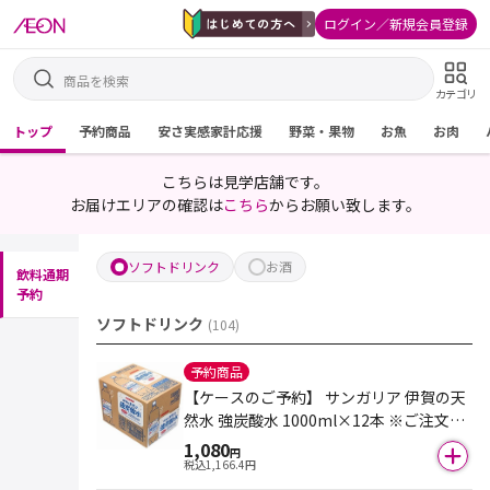
ログイン／新規会員登録
カテゴリ
トップ
予約商品
安さ実感家計応援
野菜・果物
お魚
お肉
こちらは見学店舗です。
お届けエリアの確認は
こちら
からお願い致します。
ソフトドリンク
お酒
飲料通期
予約
ソフトドリンク
(
104
)
予約商品
【ケースのご予約】 サンガリア 伊賀の天
然水 強炭酸水 1000ml×12本 ※ご注文日
から6日後以降のお届けとなります。
1,080
円
税込
1,166.4
円