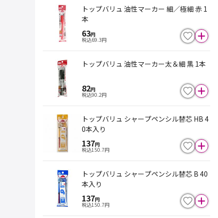
トップバリュ 油性マーカー 細／極細 赤 1
本
63
円
税込
69.3
円
トップバリュ 油性マーカー太＆細 黒 1本
82
円
税込
90.2
円
トップバリュ シャープペンシル替芯 HB 4
0本入り
137
円
税込
150.7
円
トップバリュ シャープペンシル替芯 B 40
本入り
137
円
税込
150.7
円