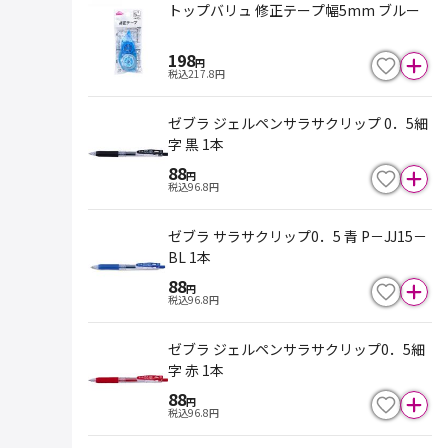
トップバリュ 修正テープ幅5mm ブルー
198
円
税込
217.8
円
ゼブラ ジェルペンサラサクリップ 0．5細
字 黒 1本
88
円
税込
96.8
円
ゼブラ サラサクリップ0．5 青 P－JJ15－
BL 1本
88
円
税込
96.8
円
ゼブラ ジェルペンサラサクリップ0．5細
字 赤 1本
88
円
税込
96.8
円