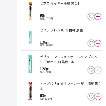
ゼブラ マッキー極細 黒 1本
98
円
税込
107.8
円
ゼブラ ブレン 0．5 白軸 黒色
128
円
税込
140.8
円
ゼブラ エマルジョンボールペン ブレン
0．7mm 白軸 黒色 1本
128
円
税込
140.8
円
トップバリュ 油性マーカー 細／極細 黒 1
本
63
円
税込
69.3
円