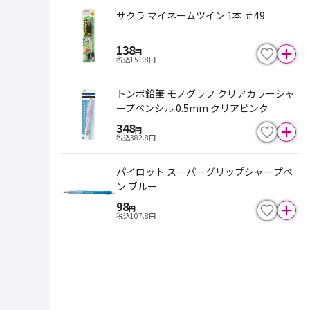
サクラ マイネームツイン 1本 ＃49
138
円
税込
151.8
円
トンボ鉛筆 モノグラフ クリアカラーシャ
ープペンシル 0.5mm クリアピンク
348
円
税込
382.8
円
パイロット スーパーグリップシャープペ
ン ブルー
98
円
税込
107.8
円