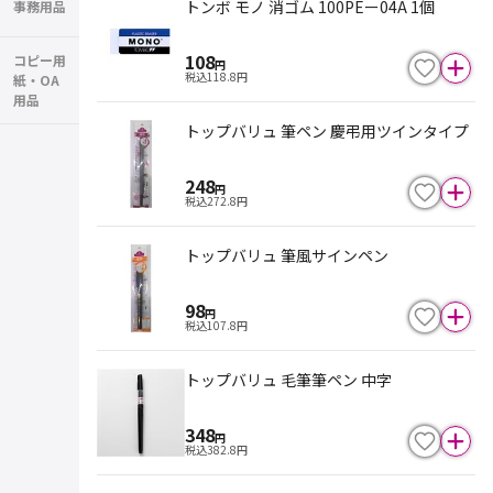
トンボ モノ 消ゴム 100PEー04A 1個
事務用品
108
コピー用
円
税込
118.8
円
紙・OA
用品
トップバリュ 筆ペン 慶弔用ツインタイプ
248
円
税込
272.8
円
トップバリュ 筆風サインペン
98
円
税込
107.8
円
トップバリュ 毛筆筆ペン 中字
348
円
税込
382.8
円