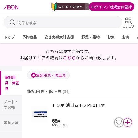
ログイン／新規会員登録
カテゴリ
トップ
予約商品
安さ実感家計応援
野菜・果物
お魚
お肉
こちらは見学店舗です。
お届けエリアの確認は
こちら
からお願い致します。
筆記用具・修正具
筆記用
具・修正
具
筆記用具・修正具
(
56
)
ノート・
トンボ 消ゴムモノPE01 1個
学習帳
68
円
学童文具
税込
74.8
円