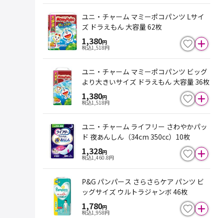
ユニ・チャーム マミーポコパンツ Lサイ
ズ ドラえもん 大容量 62枚
1,380
円
税込
1,518
円
ユニ・チャーム マミーポコパンツ ビッグ
より大きいサイズ ドラえもん 大容量 36枚
1,380
円
税込
1,518
円
ユニ・チャーム ライフリー さわやかパッ
ド 夜あんしん（34cm 350cc）10枚
1,328
円
税込
1,460.8
円
P&G パンパース さらさらケア パンツ ビ
ッグサイズ ウルトラジャンボ 46枚
1,780
円
税込
1,958
円