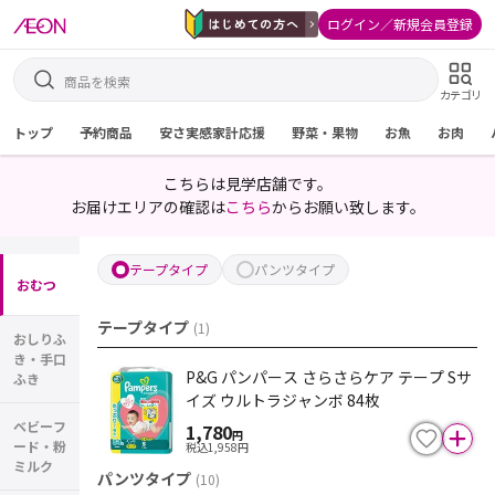
ログイン／新規会員登録
カテゴリ
トップ
予約商品
安さ実感家計応援
野菜・果物
お魚
お肉
こちらは見学店舗です。
お届けエリアの確認は
こちら
からお願い致します。
テープタイプ
パンツタイプ
おむつ
テープタイプ
(
1
)
おしりふ
き・手口
P&G パンパース さらさらケア テープ Sサ
ふき
イズ ウルトラジャンボ 84枚
ベビーフ
1,780
円
ード・粉
税込
1,958
円
ミルク
パンツタイプ
(
10
)