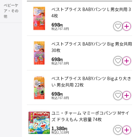
ベビーケ
ベストプライス BABYパンツ L 男女共用 3
ア・その
4枚
他
698
円
税込
767.8
円
ベストプライス BABYパンツ Big 男女共用
30枚
698
円
税込
767.8
円
ベストプライス BABYパンツ Bigより大き
い 男女共用 22枚
698
円
税込
767.8
円
ユニ・チャーム マミーポコパンツ Mサイ
ズ ドラえもん 大容量 74枚
1,380
円
税込
1,518
円