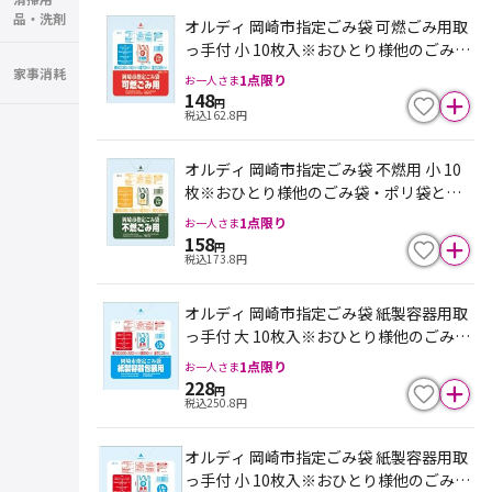
品・洗剤
オルディ 岡崎市指定ごみ袋 可燃ごみ用取
っ手付 小 10枚入※おひとり様他のごみ
袋・ポリ袋と合わせて１点限り。入荷不
家事消耗
1
点限り
お一人さま
安定の為、欠品になる場合がございます
148
円
税込
162.8
円
オルディ 岡崎市指定ごみ袋 不燃用 小 10
枚※おひとり様他のごみ袋・ポリ袋と合
わせて１点限り。入荷不安定の為、欠品
1
点限り
お一人さま
になる場合がございます
158
円
税込
173.8
円
オルディ 岡崎市指定ごみ袋 紙製容器用取
っ手付 大 10枚入※おひとり様他のごみ
袋・ポリ袋と合わせて１点限り。入荷不
1
点限り
お一人さま
安定の為、欠品になる場合がございます
228
円
税込
250.8
円
オルディ 岡崎市指定ごみ袋 紙製容器用取
っ手付 小 10枚入※おひとり様他のごみ