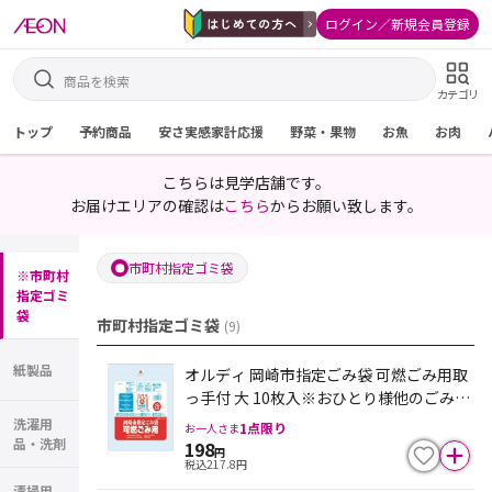
ログイン／新規会員登録
カテゴリ
トップ
予約商品
安さ実感家計応援
野菜・果物
お魚
お肉
こちらは見学店舗です。
お届けエリアの確認は
こちら
からお願い致します。
市町村指定ゴミ袋
※市町村
指定ゴミ
袋
市町村指定ゴミ袋
(
9
)
紙製品
オルディ 岡崎市指定ごみ袋 可燃ごみ用取
っ手付 大 10枚入※おひとり様他のごみ
袋・ポリ袋と合わせて１点限り。入荷不
洗濯用
1
点限り
お一人さま
安定の為、欠品になる場合がございます
品・洗剤
198
円
税込
217.8
円
清掃用