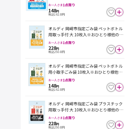
袋・ポリ袋と合わせて１点限り。入荷不
1
点限り
お一人さま
安定の為、欠品になる場合がございます
148
円
税込
162.8
円
オルディ 岡崎市指定ごみ袋 ペットボトル
用取っ手付 大 10枚入※おひとり様他のご
み袋・ポリ袋と合わせて１点限り。入荷
1
点限り
お一人さま
不安定の為、欠品になる場合がございま
228
円
税込
250.8
円
す
オルディ 岡崎市指定ごみ袋 ペットボトル
用小取手ごみ袋 10枚入※おひとり様他の
ごみ袋・ポリ袋と合わせて１点限り。入
1
点限り
お一人さま
荷不安定の為、欠品になる場合がござい
148
円
税込
162.8
円
ます
オルディ 岡崎市指定ごみ袋 プラスチック
用取っ手付 大 10枚入※おひとり様他のご
み袋・ポリ袋と合わせて１点限り。入荷
1
点限り
お一人さま
不安定の為、欠品になる場合がございま
228
円
税込
250.8
円
す