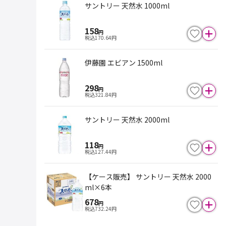
サントリー 天然水 1000ml
158
円
税込
170.64
円
伊藤園 エビアン 1500ml
298
円
税込
321.84
円
サントリー 天然水 2000ml
118
円
税込
127.44
円
【ケース販売】 サントリー 天然水 2000
ml×6本
678
円
税込
732.24
円