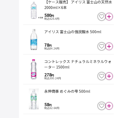
【ケース販売】 アイリス 富士山の天然水
2000ml×6本
580
円
税込
626.4
円
アイリス 富士山の強炭酸水 500ml
78
円
税込
84.24
円
コントレックス ナチュラルミネラルウォ
ーター 1500ml
278
円
税込
300.24
円
永伸商事 めぐみの雫 500ml
58
円
税込
62.64
円