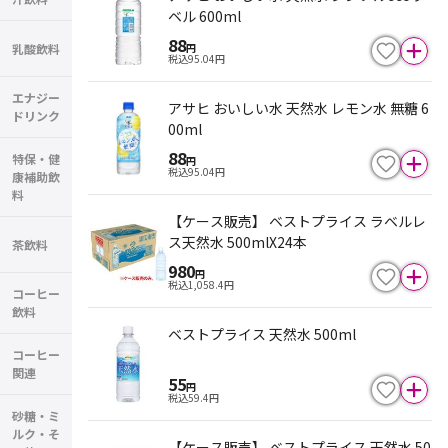
ベル 600ml
88
乳酸飲料
円
税込
95.04
円
エナジー
アサヒ おいしい水 天然水 レモン水 無糖 6
ドリンク
00ml
88
特保・健
円
税込
95.04
円
康補助飲
料
【ケース販売】 ベストプライス ラベルレ
ス天然水 500mlX24本
茶飲料
980
円
税込
1,058.4
円
コーヒー
飲料
ベストプライス 天然水 500ml
コーヒー
関連
55
円
税込
59.4
円
砂糖・ミ
ルク・そ
【ケース販売】 ベストプライス 天然水 50