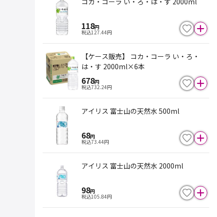
コカ・コーラ い・ろ・は・す 2000ml
118
円
税込
127.44
円
【ケース販売】 コカ・コーラ い・ろ・
は・す 2000ml×6本
678
円
税込
732.24
円
アイリス 富士山の天然水 500ml
68
円
税込
73.44
円
アイリス 富士山の天然水 2000ml
98
円
税込
105.84
円