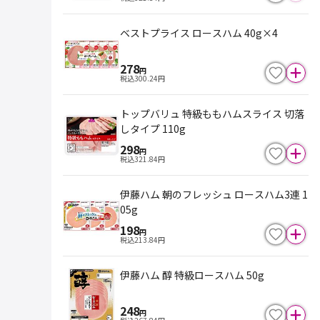
ベストプライス ロースハム 40g×4
278
円
税込
300.24
円
トップバリュ 特級ももハムスライス 切落
しタイプ 110g
298
円
税込
321.84
円
伊藤ハム 朝のフレッシュ ロースハム3連 1
05g
198
円
税込
213.84
円
伊藤ハム 醇 特級ロースハム 50g
248
円