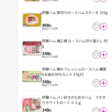
税込
267.84
円
伊藤ハム 厚切りロースハムステーキ 155g
498
円
税込
537.84
円
伊藤ハム 燻工房 ロースハム切り落とし 95
g
348
円
税込
375.84
円
伊藤ハム 朝のフレッシュロースハム 糖質
0＆塩分30％カット 37gX3
348
円
税込
375.84
円
伊藤ハム パン好きのためのハム うすぎ
りホワイトロース ８２ｇ
348
円