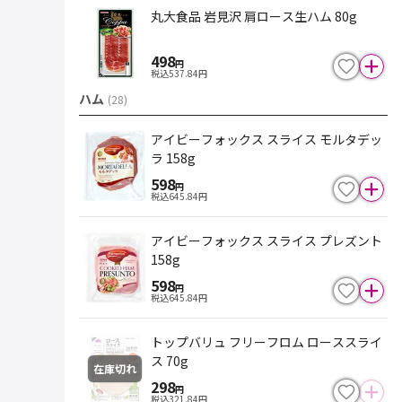
丸大食品 岩見沢 肩ロース生ハム 80g
498
円
税込
537.84
円
ハム
(
28
)
アイビーフォックス スライス モルタデッ
ラ 158g
598
円
税込
645.84
円
アイビーフォックス スライス プレズント
158g
598
円
税込
645.84
円
トップバリュ フリーフロム ローススライ
ス 70g
在庫切れ
298
円
税込
321.84
円