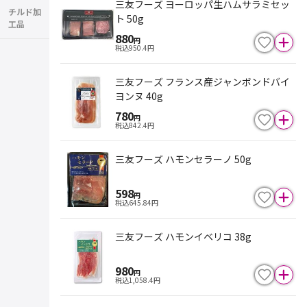
三友フーズ ヨーロッパ生ハムサラミセッ
チルド加
ト 50g
工品
880
円
税込
950.4
円
三友フーズ フランス産ジャンボンドバイ
ヨンヌ 40g
780
円
税込
842.4
円
三友フーズ ハモンセラーノ 50g
598
円
税込
645.84
円
三友フーズ ハモンイベリコ 38g
980
円
税込
1,058.4
円