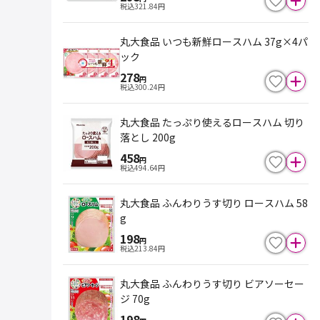
税込
321.84
円
丸大食品 いつも新鮮ロースハム 37g×4パ
ック
278
円
税込
300.24
円
丸大食品 たっぷり使えるロースハム 切り
落とし 200g
458
円
税込
494.64
円
丸大食品 ふんわりうす切り ロースハム 58
g
198
円
税込
213.84
円
丸大食品 ふんわりうす切り ビアソーセー
ジ 70g
198