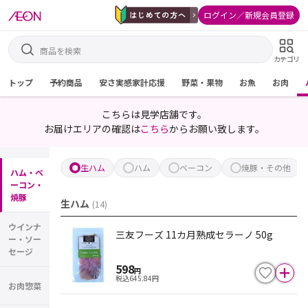
ログイン／新規会員登録
カテゴリ
トップ
予約商品
安さ実感家計応援
野菜・果物
お魚
お肉
こちらは見学店舗です。
お届けエリアの確認は
こちら
からお願い致します。
生ハム
ハム
ベーコン
焼豚・その他
ハム・ベ
ーコン・
焼豚
生ハム
(
14
)
ウインナ
三友フーズ 11カ月熟成セラーノ 50g
ー・ソー
セージ
598
円
税込
645.84
円
お肉惣菜