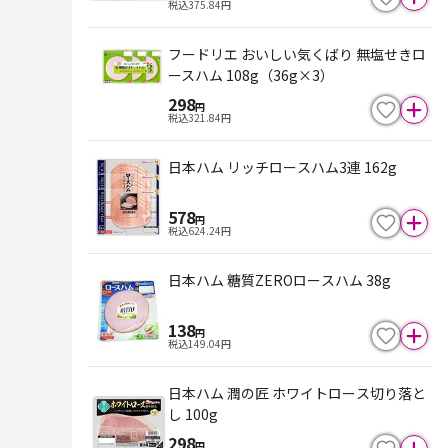
税込
375.84
円
フードリエ おいしい気くばり 無塩せきロ
ースハム 108g（36g×3）
298
円
税込
321.84
円
日本ハム リッチロースハム3連 162g
578
円
税込
624.24
円
日本ハム 糖質ZEROロースハム 38g
138
円
税込
149.04
円
日本ハム 潤の匠 ホワイトロース切り落と
し 100g
298
円