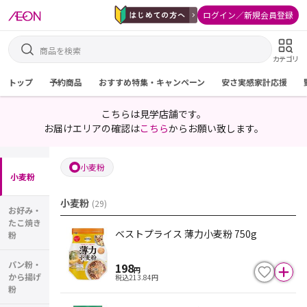
ログイン／新規会員登録
カテゴリ
トップ
予約商品
おすすめ特集・キャンペーン
安さ実感家計応援
こちらは見学店舗です。
お届けエリアの確認は
こちら
からお願い致します。
小麦粉
小麦粉
小麦粉
(
29
)
お好み・
たこ焼き
ベストプライス 薄力小麦粉 750g
粉
パン粉・
198
円
から揚げ
税込
213.84
円
粉