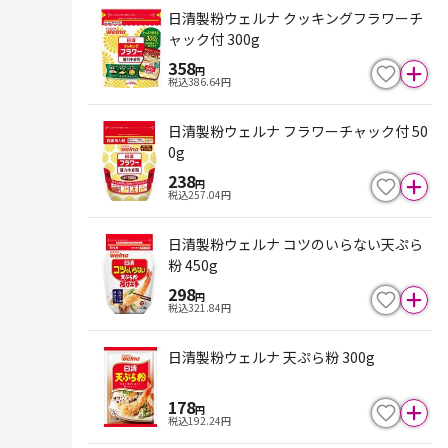
日清製粉ウェルナ クッキングフラワーチ
ャック付 300g
358
円
税込
386.64
円
日清製粉ウェルナ フラワーチャック付 50
0g
238
円
税込
257.04
円
日清製粉ウェルナ コツのいらない天ぷら
粉 450g
298
円
税込
321.84
円
日清製粉ウェルナ 天ぷら粉 300g
178
円
税込
192.24
円