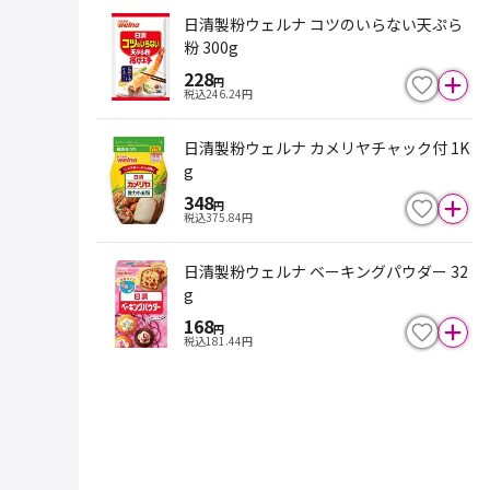
日清製粉ウェルナ コツのいらない天ぷら
粉 300g
228
円
税込
246.24
円
日清製粉ウェルナ カメリヤチャック付 1K
g
348
円
税込
375.84
円
日清製粉ウェルナ ベーキングパウダー 32
g
168
円
税込
181.44
円