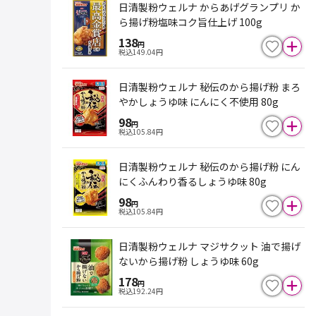
日清製粉ウェルナ からあげグランプリ か
ら揚げ粉塩味コク旨仕上げ 100g
138
円
税込
149.04
円
日清製粉ウェルナ 秘伝のから揚げ粉 まろ
やかしょうゆ味 にんにく不使用 80g
98
円
税込
105.84
円
日清製粉ウェルナ 秘伝のから揚げ粉 にん
にくふんわり香るしょうゆ味 80g
98
円
税込
105.84
円
日清製粉ウェルナ マジサクット 油で揚げ
ないから揚げ粉 しょうゆ味 60g
178
円
税込
192.24
円