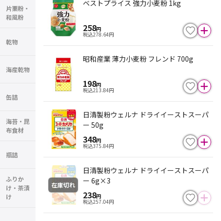
ベストプライス 強力小麦粉 1kg
片栗粉・
和風粉
258
円
税込
278.64
円
乾物
昭和産業 薄力小麦粉 フレンド 700g
海産乾物
198
円
税込
213.84
円
缶詰
日清製粉ウェルナ ドライイーストスーパ
海苔・昆
ー 50g
布食材
348
円
税込
375.84
円
瓶詰
日清製粉ウェルナ ドライイーストスーパ
ふりか
ー 6g×3
在庫切れ
け・茶漬
238
け
円
税込
257.04
円