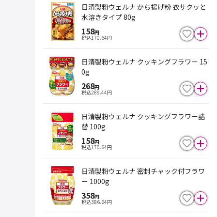
日清製粉ウェルナ から揚げ粉 衣サクッと
水溶きタイプ 80g
158
円
税込
170.64
円
日清製粉ウェルナ クッキングフラワー 15
0g
268
円
税込
289.44
円
日清製粉ウェルナ クッキングフラワー詰
替 100g
158
円
税込
170.64
円
日清製粉ウェルナ 密封チャック付フラワ
ー 1000g
358
円
税込
386.64
円