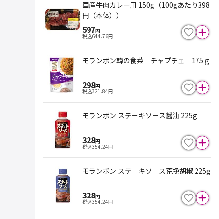
国産牛肉カレー用 150g（100gあたり398
円（本体））
597
円
税込
644.76
円
モランボン韓の食菜 チャプチェ 175ｇ
298
円
税込
321.84
円
モランボン ステ－キソ－ス醤油 225g
328
円
税込
354.24
円
モランボン ステ－キソ－ス荒挽胡椒 225g
328
円
税込
354.24
円