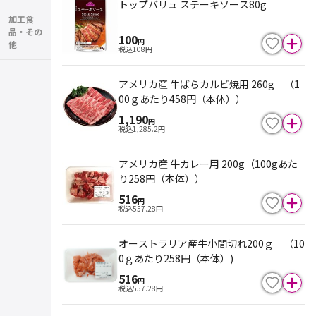
トップバリュ ステーキソース80g
加工食
品・その
100
円
他
税込
108
円
アメリカ産 牛ばらカルビ焼用 260g （1
00ｇあたり458円（本体））
1,190
円
税込
1,285.2
円
アメリカ産 牛カレー用 200g（100gあた
り258円（本体））
516
円
税込
557.28
円
オーストラリア産牛小間切れ200ｇ （10
0ｇあたり258円（本体）)
516
円
税込
557.28
円