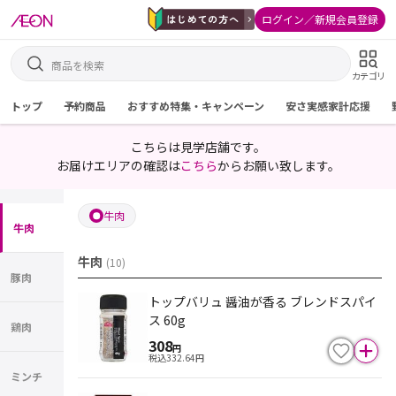
ログイン／新規会員登録
カテゴリ
トップ
予約商品
おすすめ特集・キャンペーン
安さ実感家計応援
こちらは見学店舗です。
お届けエリアの確認は
こちら
からお願い致します。
牛肉
牛肉
牛肉
(
10
)
豚肉
トップバリュ 醤油が香る ブレンドスパイ
ス 60g
鶏肉
308
円
税込
332.64
円
ミンチ