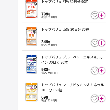
トップバリュ EPA 30日分 90粒
798
円
税込
861.84
円
トップバリュ 亜鉛 30日分 30粒
348
円
税込
375.84
円
トップバリュ ブル－ベリーエキス＆ルテ
イン 30日分 30粒
980
円
税込
1,058.4
円
トップバリュ マルチビタミン＆ミネラル
30日分 150粒
698
円
税込
753.84
円