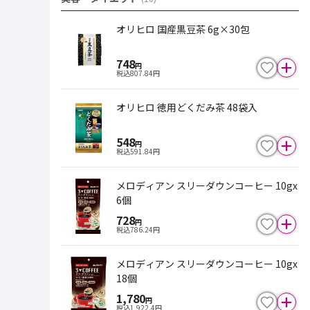
オリヒロ 国産黒豆茶 6g×30包
748
円
税込
807.84
円
オリヒロ 徳用どくだみ茶 48袋入
548
円
税込
591.84
円
メロディアン スリーダウンコーヒー 10gx
6個
728
円
税込
786.24
円
メロディアン スリーダウンコーヒー 10gx
18個
1,780
円
税込
1,922.4
円