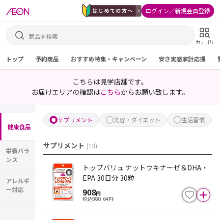
ログイン／新規会員登録
カテゴリ
トップ
予約商品
おすすめ特集・キャンペーン
安さ実感家計応援
こちらは見学店舗です。
お届けエリアの確認は
こちら
からお願い致します。
サプリメント
美容・ダイエット
生活習慣
健康食品
サプリメント
(
13
)
栄養バラ
ンス
トップバリュ ナットウキナーゼ＆DHA・
EPA 30日分 30粒
アレルギ
ー対応
908
円
税込
980.64
円