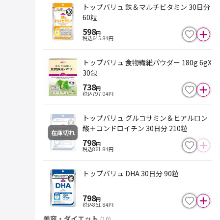
トップバリュ 鉄＆マルチビタミン 30日分
60粒
598
円
税込
645.84
円
トップバリュ 食物繊維パウダー 180g 6gX
30包
738
円
税込
797.04
円
トップバリュ グルコサミン＆ヒアルロン
酸＋コンドロイチン 30日分 210粒
在庫切れ
798
円
税込
861.84
円
トップバリュ DHA 30日分 90粒
798
円
税込
861.84
円
美容・ダイエット
(
10
)