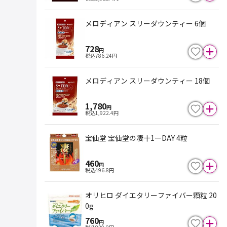
メロディアン スリーダウンティー 6個
728
円
税込
786.24
円
メロディアン スリーダウンティー 18個
1,780
円
税込
1,922.4
円
宝仙堂 宝仙堂の凄十1ーDAY 4粒
460
円
税込
496.8
円
オリヒロ ダイエタリーファイバー顆粒 20
0g
760
円