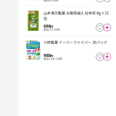
税込
820.8
円
山本漢方製薬 お徳用袋入 杜仲茶 8g×32
包
698
円
税込
753.84
円
小林製薬 イージーファイバー 30パック
988
円
税込
1,067.04
円