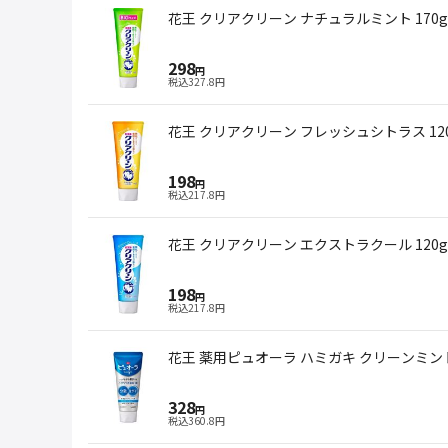
花王 クリアクリーン ナチュラルミント 170g
298
円
税込
327.8
円
花王 クリアクリーン フレッシュシトラス 12
198
円
税込
217.8
円
花王 クリアクリーン エクストラクール 120g
198
円
税込
217.8
円
花王 薬用ピュオーラ ハミガキ クリーンミント 
328
円
税込
360.8
円