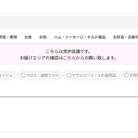
野菜・果物
お魚
お肉
ハム・ソーセージ・チルド商品
お弁当・お寿
こちらは見学店舗です。
お届けエリアの確認は
こちら
からお願い致します。
ォッシュ
フロス・歯間ブラシ
マウスピース・入れ歯用品
子供