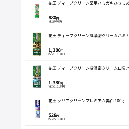
花王 ディープクリーン薬用ハミガキひきしめ塩
880
円
税込
968
円
花王 ディープクリーン撰濃密クリームハミガキ
1,380
円
税込
1,518
円
花王 ディープクリーン撰濃密クリーム口臭ハミ
1,380
円
税込
1,518
円
花王 クリアクリーンプレミアム美白 100g
528
円
税込
580.8
円