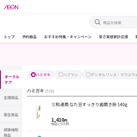
トップ
予約商品
おすすめ特集・キャンペーン
安さ実感家計応援
ハミガキ
ハブラシ
デンタルリンス・マウスウ
オーラル
ケア
ハミガキ
(
526
)
生理用品
三和通商 なた豆すっきり歯磨き粉 140g
衛生用品
1,410
円
税込
1,551
円
健康補助
用品