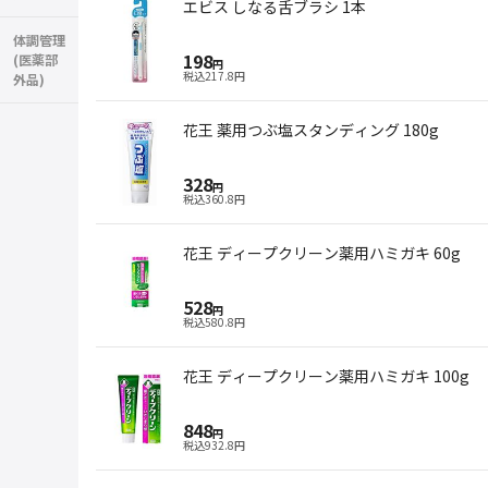
エビス しなる舌ブラシ 1本
体調管理
198
(医薬部
円
税込
217.8
円
外品)
花王 薬用つぶ塩スタンディング 180g
328
円
税込
360.8
円
花王 ディープクリーン薬用ハミガキ 60g
528
円
税込
580.8
円
花王 ディープクリーン薬用ハミガキ 100g
848
円
税込
932.8
円