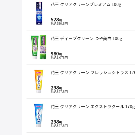
花王 クリアクリーンプレミアム 100g
528
円
税込
580.8
円
花王 ディープクリーン つや美白 100g
980
円
税込
1,078
円
花王 クリアクリーン フレッシュシトラス 17
298
円
税込
327.8
円
花王 クリアクリーン エクストラクール 170g
298
円
税込
327.8
円