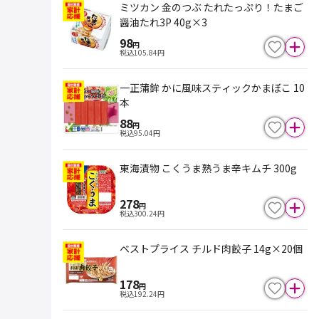
ミツカン 金のつぶ たれたっぷり！たまご
醤油たれ3P 40g×3
98
円
税込
105.84
円
一正蒲鉾 かに風味スティックかまぼこ 10
本
88
円
税込
95.04
円
東海漬物 こくうま熟うま辛キムチ 300g
278
円
税込
300.24
円
ベストプライス チルド肉餃子 14g×20個
178
円
税込
192.24
円