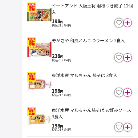
イートアンド 大阪王将 羽根つき餃子 12個
入
198
円
税込
213.84
円
寿がきや 和風とんこつラーメン 2食入
238
円
税込
257.04
円
東洋水産 マルちゃん 焼そば 3食入
198
円
税込
213.84
円
東洋水産 マルちゃん焼そば お好みソース
3食入
198
円
税込
213.84
円