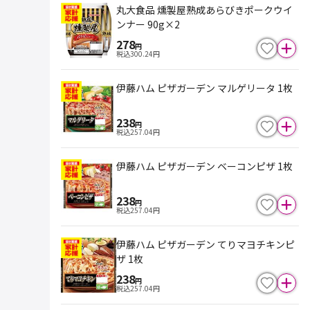
丸大食品 燻製屋熟成あらびきポークウイ
ンナー 90g×2
278
円
税込
300.24
円
伊藤ハム ピザガーデン マルゲリータ 1枚
238
円
税込
257.04
円
伊藤ハム ピザガーデン ベーコンピザ 1枚
238
円
税込
257.04
円
伊藤ハム ピザガーデン てりマヨチキンピ
ザ 1枚
238
円
税込
257.04
円