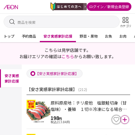
ログイン／新規会員登録
カテゴリ
トップ
予約商品
安さ実感家計応援
野菜・果物
お魚
お肉
こちらは見学店舗です。
お届けエリアの確認は
こちら
からお願い致します。
【安さ実感家計家計応援】
安さ実感
家計応援
【安さ実感家計家計応援】
(
212
)
原料原産地：チリ産他 塩銀鮭切身（甘
塩味）・養殖 １切※冷凍になる場合も
あります
198
円
税込
213.84
円