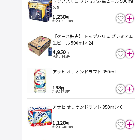
トップバリュ プレミアム生ビール 500ml
×6
1,238
円
税込
1,361.8
円
【ケース販売】 トップバリュ プレミアム
生ビール 500ml×24
4,950
円
税込
5,445
円
アサヒ オリオンドラフト 350ml
198
円
税込
217.8
円
アサヒ オリオンドラフト 350ml×6
1,128
円
税込
1,240.8
円