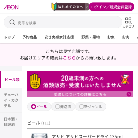
ログイン／新規会員登録
カテゴリ
トップ
予約商品
安さ実感家計応援
野菜・果物
お魚
お肉
こちらは見学店舗です。
お届けエリアの確認は
こちら
からお願い致します。
ビール類
チューハ
イ・カク
テル
ビール
発泡酒
新ジャンル
日本酒・
ビール
(
111
)
料理酒
アサヒ アサヒスーパードライ 135ml