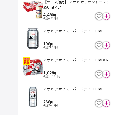
【ケース販売】 アサヒ オリオンドラフト
350ml×24
4,480
円
税込
4,928
円
アサヒ アサヒスーパードライ 350ml
198
円
税込
217.8
円
アサヒ アサヒスーパードライ 350ml×6
1,028
円
税込
1,130.8
円
アサヒ アサヒスーパードライ 500ml
268
円
税込
294.8
円