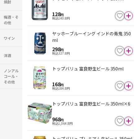
焼酎
128
円
梅酒・そ
税込
140.8
円
の他
ヤッホーブルーイング インドの青鬼 350
ワイン
ml
298
円
税込
327.8
円
洋酒
トップバリュ 富良野生ビール 350ml
ノンアル
コール・
その他
168
円
税込
184.8
円
トップバリュ 富良野生ビール 350ml×6
968
円
税込
1,064.8
円
トップバリュ プレミアム生ビール 350ml