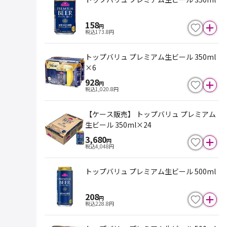
158
円
税込
173.8
円
トップバリュ プレミアム生ビール 350ml
×6
928
円
税込
1,020.8
円
【ケース販売】 トップバリュ プレミアム
生ビール 350ml×24
3,680
円
税込
4,048
円
トップバリュ プレミアム生ビール 500ml
208
円
税込
228.8
円