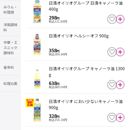
日清オイリオグループ 日清キャノーラ油
みりん・
400g
料理酒
298
円
税込
321.84
円
洋風調味
料
日清オイリオ ヘルシーオフ 900g
中華・エ
スニック
358
円
調味料
税込
386.64
円
香辛料
日清オイリオグループ キャノーラ油 1300
g
638
料理の素
円
税込
689.04
円
日清オイリオ におい少ないキャノーラ油
900g
328
円
税込
354.24
円