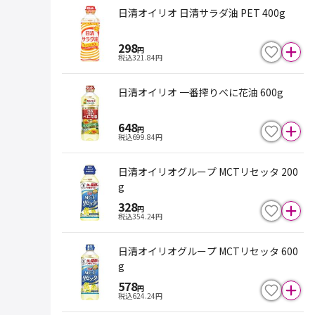
日清オイリオ 日清サラダ油 PET 400g
298
円
税込
321.84
円
日清オイリオ 一番搾りべに花油 600g
648
円
税込
699.84
円
日清オイリオグループ MCTリセッタ 200
g
328
円
税込
354.24
円
日清オイリオグループ MCTリセッタ 600
g
578
円
税込
624.24
円