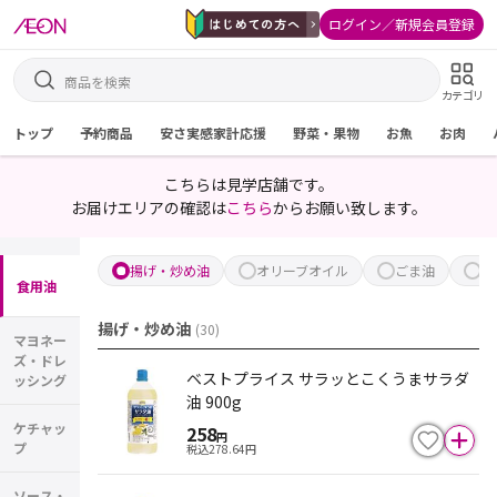
ログイン／新規会員登録
カテゴリ
トップ
予約商品
安さ実感家計応援
野菜・果物
お魚
お肉
こちらは見学店舗です。
お届けエリアの確認は
こちら
からお願い致します。
揚げ・炒め油
オリーブオイル
ごま油
そ
食用油
揚げ・炒め油
(
30
)
マヨネー
ズ・ドレ
ベストプライス サラッとこくうまサラダ
ッシング
油 900g
ケチャッ
258
円
プ
税込
278.64
円
ソース・