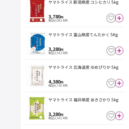
ヤマトライス 新潟県産 コシヒカリ 5kg
3,780
円
税込
4,082.4
円
ヤマトライス 富山県産てんたかく 5Kg
3,280
円
税込
3,542.4
円
ヤマトライス 北海道産 ゆめぴりか 5kg
4,380
円
税込
4,730.4
円
ヤマトライス 福井県産 あきさかり 5kg
3,280
円
税込
3,542.4
円