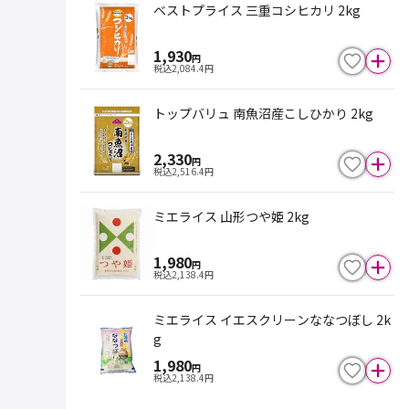
ベストプライス 三重コシヒカリ 2kg
1,930
円
税込
2,084.4
円
トップバリュ 南魚沼産こしひかり 2kg
2,330
円
税込
2,516.4
円
ミエライス 山形つや姫 2kg
1,980
円
税込
2,138.4
円
ミエライス イエスクリーンななつぼし 2k
g
1,980
円
税込
2,138.4
円