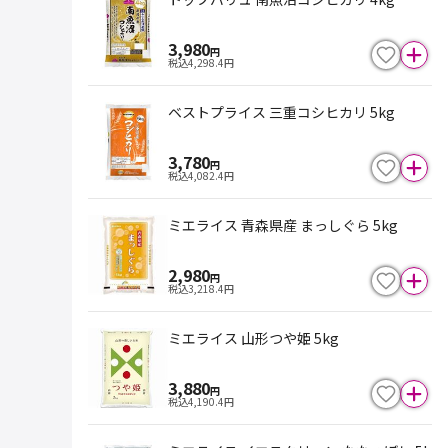
3,980
円
税込
4,298.4
円
ベストプライス 三重コシヒカリ 5kg
3,780
円
税込
4,082.4
円
ミエライス 青森県産 まっしぐら 5kg
2,980
円
税込
3,218.4
円
ミエライス 山形つや姫 5kg
3,880
円
税込
4,190.4
円