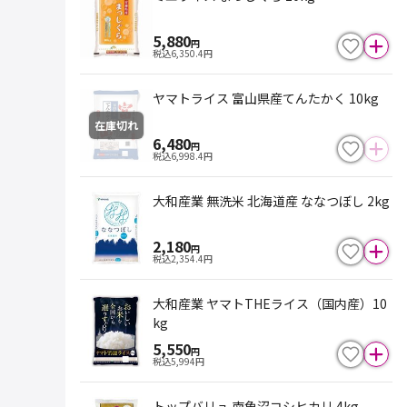
5,880
円
税込
6,350.4
円
ヤマトライス 富山県産てんたかく 10kg
在庫切れ
6,480
円
税込
6,998.4
円
大和産業 無洗米 北海道産 ななつぼし 2kg
2,180
円
税込
2,354.4
円
大和産業 ヤマトTHEライス（国内産）10
kg
5,550
円
税込
5,994
円
トップバリュ 南魚沼コシヒカリ 4kg