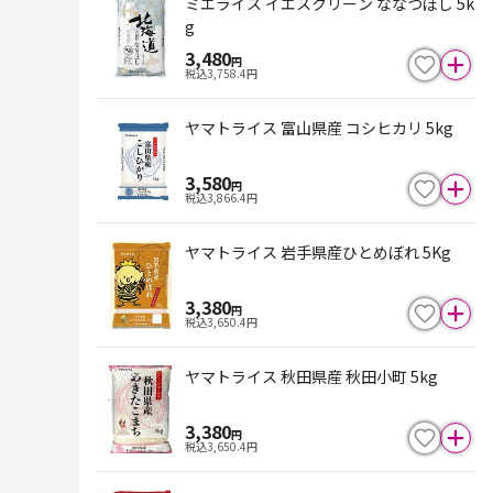
ミエライス イエスクリーン ななつぼし 5k
g
3,480
円
税込
3,758.4
円
ヤマトライス 富山県産 コシヒカリ 5kg
3,580
円
税込
3,866.4
円
ヤマトライス 岩手県産ひとめぼれ 5Kg
3,380
円
税込
3,650.4
円
ヤマトライス 秋田県産 秋田小町 5kg
3,380
円
税込
3,650.4
円