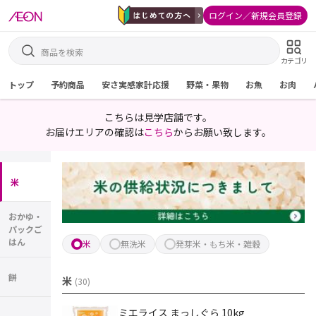
ログイン／新規会員登録
カテゴリ
トップ
予約商品
安さ実感家計応援
野菜・果物
お魚
お肉
こちらは見学店舗です。
お届けエリアの確認は
こちら
からお願い致します。
米
おかゆ・
パックご
はん
米
無洗米
発芽米・もち米・雑穀
餅
米
(
30
)
ミエライス まっしぐら 10kg