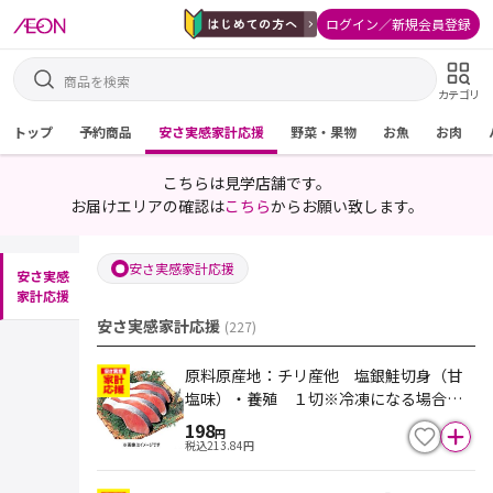
ログイン／新規会員登録
カテゴリ
トップ
予約商品
安さ実感家計応援
野菜・果物
お魚
お肉
こちらは見学店舗です。
お届けエリアの確認は
こちら
からお願い致します。
安さ実感家計応援
安さ実感
家計応援
安さ実感家計応援
(
227
)
原料原産地：チリ産他 塩銀鮭切身（甘
塩味）・養殖 １切※冷凍になる場合も
あります
198
円
税込
213.84
円