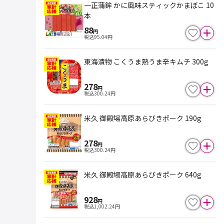
一正蒲鉾 かに風味スティックかまぼこ 10
本
88
円
税込
95.04
円
東海漬物 こくうま熟うま辛キムチ 300g
278
円
税込
300.24
円
米久 御殿場高原あらびきポーク 190g
278
円
税込
300.24
円
米久 御殿場高原あらびきポーク 640g
928
円
税込
1,002.24
円