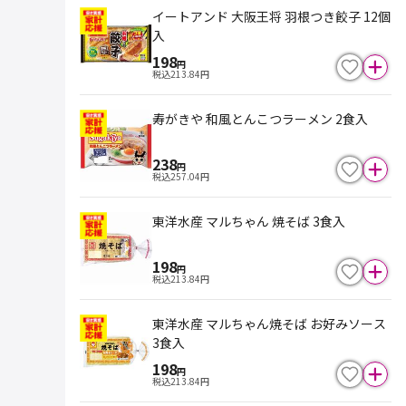
イートアンド 大阪王将 羽根つき餃子 12個
入
198
円
税込
213.84
円
寿がきや 和風とんこつラーメン 2食入
238
円
税込
257.04
円
東洋水産 マルちゃん 焼そば 3食入
198
円
税込
213.84
円
東洋水産 マルちゃん焼そば お好みソース
3食入
198
円
税込
213.84
円