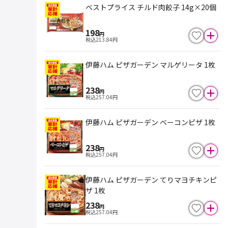
ベストプライス チルド肉餃子 14g×20個
198
円
税込
213.84
円
伊藤ハム ピザガーデン マルゲリータ 1枚
238
円
税込
257.04
円
伊藤ハム ピザガーデン ベーコンピザ 1枚
238
円
税込
257.04
円
伊藤ハム ピザガーデン てりマヨチキンピ
ザ 1枚
238
円
税込
257.04
円