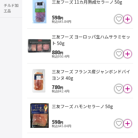
三友フーズ 11カ月熟成セラーノ 50g
チルド加
工品
598
円
税込
645.84
円
三友フーズ ヨーロッパ生ハムサラミセッ
ト 50g
880
円
税込
950.4
円
三友フーズ フランス産ジャンボンドバイ
ヨンヌ 40g
780
円
税込
842.4
円
三友フーズ ハモンセラーノ 50g
598
円
税込
645.84
円