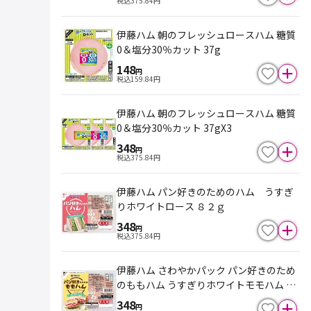
税込
375.84
円
伊藤ハム 朝のフレッシュロースハム 糖質
0＆塩分30％カット 37g
148
円
税込
159.84
円
伊藤ハム 朝のフレッシュロースハム 糖質
0＆塩分30％カット 37gX3
348
円
税込
375.84
円
伊藤ハム パン好きのためのハム うすぎ
りホワイトロース ８２ｇ
348
円
税込
375.84
円
伊藤ハム さわやかパック パン好きのため
のももハム うすぎりホワイトモモハム 82
g
348
円