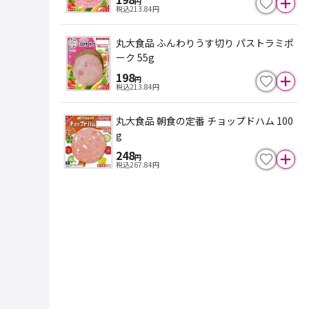
円
税込
213.84
円
丸大食品 ふんわりうす切り パストラミポ
ーク 55g
198
円
税込
213.84
円
丸大食品 朝食の定番 チョップドハム 100
g
248
円
税込
267.84
円