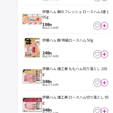
伊藤ハム 朝のフレッシュ ロースハム3連 1
05g
198
円
税込
213.84
円
伊藤ハム 醇 特級ロースハム 50g
248
円
税込
267.84
円
伊藤ハム 燻工房 ももハム切り落とし 100
g
348
円
税込
375.84
円
伊藤ハム 燻工房 ロースハム切り落とし 95
g
348
円