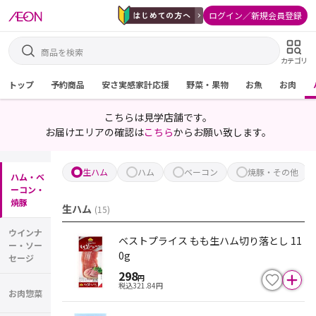
ログイン／新規会員登録
カテゴリ
トップ
予約商品
安さ実感家計応援
野菜・果物
お魚
お肉
こちらは見学店舗です。
お届けエリアの確認は
こちら
からお願い致します。
生ハム
ハム
ベーコン
焼豚・その他
ハム・ベ
ーコン・
焼豚
生ハム
(
15
)
ウインナ
ベストプライス もも生ハム切り落とし 11
ー・ソー
0g
セージ
298
円
税込
321.84
円
お肉惣菜