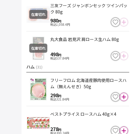
三友フーズ ジャンボンセック ツインパッ
ク 80g
在庫切れ
980
円
税込
1,058.4
円
丸大食品 岩見沢 肩ロース生ハム 80g
在庫切れ
498
円
税込
537.84
円
ハム
(
31
)
フリーフロム 北海道産豚肉使用ロースハ
ム（無えんせき）50g
298
円
税込
321.84
円
ベストプライス ロースハム 40g×4
278
円
税込
300.24
円