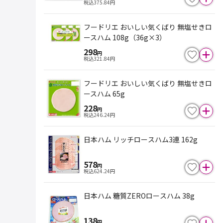
税込
375.84
円
フードリエ おいしい気くばり 無塩せきロ
ースハム 108g（36g×3）
298
円
税込
321.84
円
フードリエ おいしい気くばり 無塩せきロ
ースハム 65g
228
円
税込
246.24
円
日本ハム リッチロースハム3連 162g
578
円
税込
624.24
円
日本ハム 糖質ZEROロースハム 38g
138
円