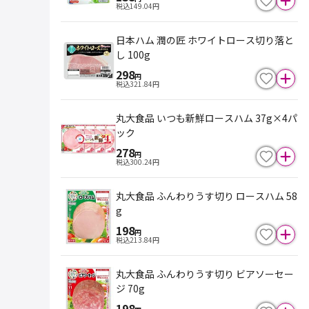
税込
149.04
円
日本ハム 潤の匠 ホワイトロース切り落と
し 100g
298
円
税込
321.84
円
丸大食品 いつも新鮮ロースハム 37g×4パ
ック
278
円
税込
300.24
円
丸大食品 ふんわりうす切り ロースハム 58
g
198
円
税込
213.84
円
丸大食品 ふんわりうす切り ビアソーセー
ジ 70g
198