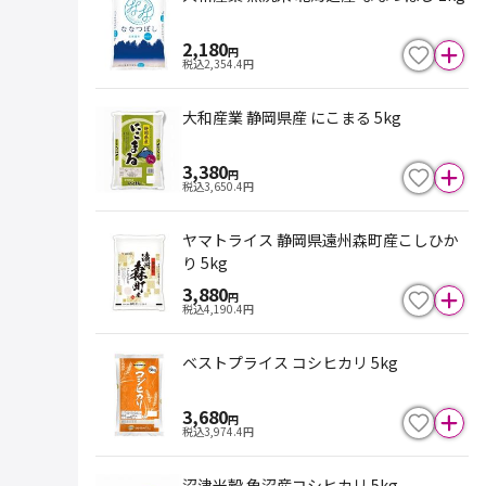
2,180
円
税込
2,354.4
円
大和産業 静岡県産 にこまる 5kg
3,380
円
税込
3,650.4
円
ヤマトライス 静岡県遠州森町産こしひか
り 5kg
3,880
円
税込
4,190.4
円
ベストプライス コシヒカリ 5kg
3,680
円
税込
3,974.4
円
沼津米穀 魚沼産コシヒカリ 5kg