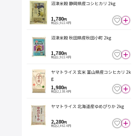
沼津米穀 静岡県産コシヒカリ 2kg
1,780
円
税込
1,922.4
円
沼津米穀 秋田県産秋田小町 2kg
1,780
円
税込
1,922.4
円
ヤマトライス 玄米 富山県産コシヒカリ 2k
g
1,980
円
税込
2,138.4
円
ヤマトライス 北海道産ゆめぴりか 2kg
2,280
円
税込
2,462.4
円