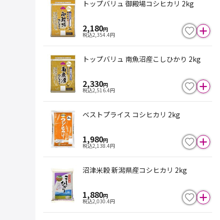
トップバリュ 御殿場コシヒカリ 2kg
2,180
円
税込
2,354.4
円
トップバリュ 南魚沼産こしひかり 2kg
2,330
円
税込
2,516.4
円
ベストプライス コシヒカリ 2kg
1,980
円
税込
2,138.4
円
沼津米穀 新潟県産コシヒカリ 2kg
1,880
円
税込
2,030.4
円