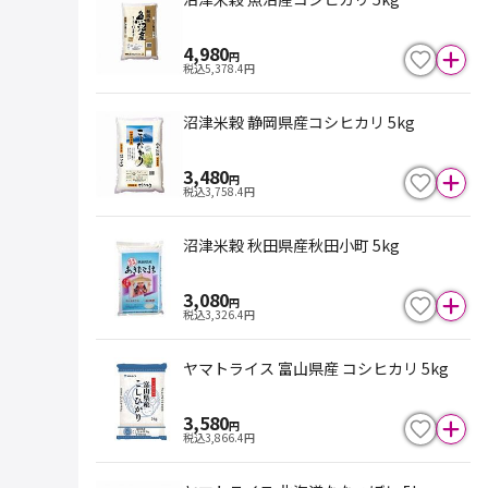
4,980
円
税込
5,378.4
円
沼津米穀 静岡県産コシヒカリ 5kg
3,480
円
税込
3,758.4
円
沼津米穀 秋田県産秋田小町 5kg
3,080
円
税込
3,326.4
円
ヤマトライス 富山県産 コシヒカリ 5kg
3,580
円
税込
3,866.4
円