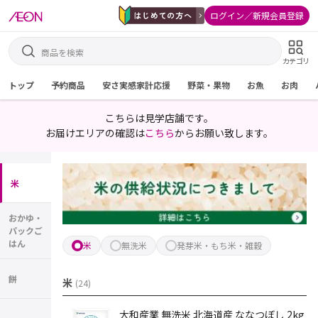
ログイン／新規会員登録
カテゴリ
トップ
予約商品
安さ実感家計応援
野菜・果物
お魚
お肉
こちらは見学店舗です。
お届けエリアの確認は
こちら
からお願い致します。
米
おかゆ・
パックご
はん
米
無洗米
発芽米・もち米・雑穀
餅
米
(
24
)
大和産業 無洗米 北海道産 ななつぼし 2kg