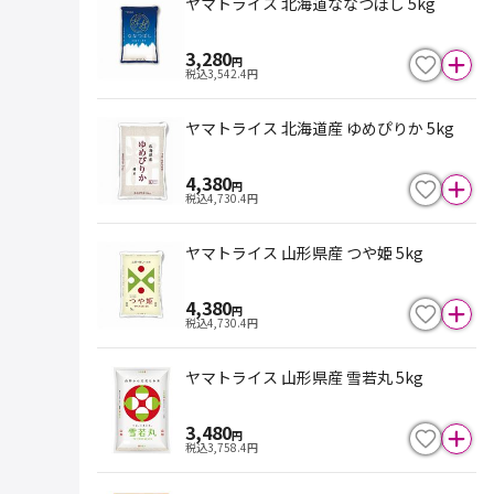
ヤマトライス 北海道ななつぼし 5kg
3,280
円
税込
3,542.4
円
ヤマトライス 北海道産 ゆめぴりか 5kg
4,380
円
税込
4,730.4
円
ヤマトライス 山形県産 つや姫 5kg
4,380
円
税込
4,730.4
円
ヤマトライス 山形県産 雪若丸 5kg
3,480
円
税込
3,758.4
円