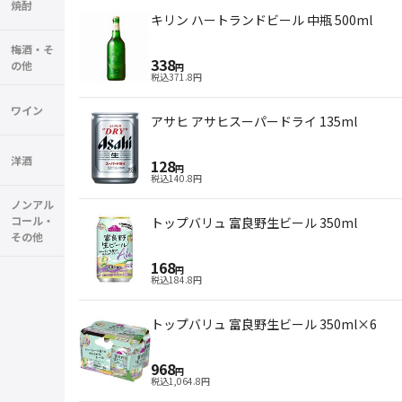
焼酎
キリン ハートランドビール 中瓶 500ml
梅酒・そ
338
の他
円
税込
371.8
円
ワイン
アサヒ アサヒスーパードライ 135ml
洋酒
128
円
税込
140.8
円
ノンアル
コール・
トップバリュ 富良野生ビール 350ml
その他
168
円
税込
184.8
円
トップバリュ 富良野生ビール 350ml×6
968
円
税込
1,064.8
円