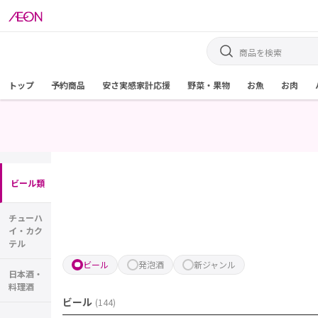
トップ
予約商品
安さ実感家計応援
野菜・果物
お魚
お肉
ビール類
チューハ
イ・カク
テル
ビール
発泡酒
新ジャンル
日本酒・
料理酒
ビール
(
144
)