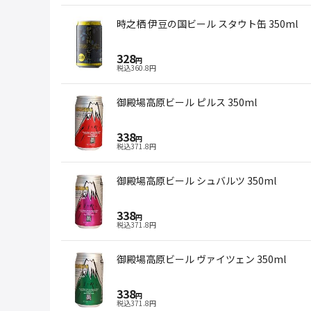
時之栖 伊豆の国ビール スタウト缶 350ml
328
円
税込
360.8
円
御殿場高原ビール ピルス 350ml
338
円
税込
371.8
円
御殿場高原ビール シュバルツ 350ml
338
円
税込
371.8
円
御殿場高原ビール ヴァイツェン 350ml
338
円
税込
371.8
円