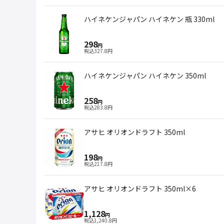
ハイネケンジャパン ハイネケン 瓶 330ml
298
円
税込
327.8
円
ハイネケンジャパン ハイネケン 350ml
258
円
税込
283.8
円
アサヒ オリオンドラフト 350ml
198
円
税込
217.8
円
アサヒ オリオンドラフト 350ml×6
1,128
円
税込
1,240.8
円