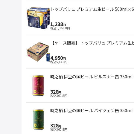
トップバリュ プレミアム生ビール 500ml×6
1,238
円
税込
1,361.8
円
【ケース販売】 トップバリュ プレミアム生ビー
4,950
円
税込
5,445
円
時之栖 伊豆の国ビール ピルスナー缶 350ml
328
円
税込
360.8
円
時之栖 伊豆の国ビール バイツェン缶 350ml
328
円
税込
360.8
円