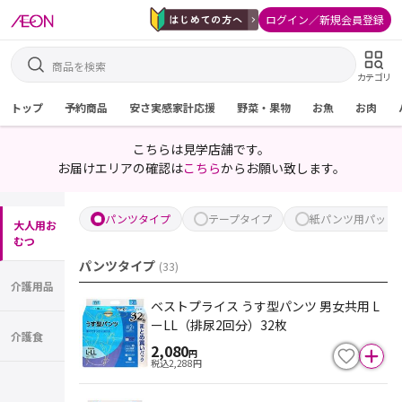
ログイン／新規会員登録
カテゴリ
トップ
予約商品
安さ実感家計応援
野菜・果物
お魚
お肉
こちらは見学店舗です。
お届けエリアの確認は
こちら
からお願い致します。
パンツタイプ
テープタイプ
紙パンツ用パッド
大人用お
むつ
パンツタイプ
(
33
)
介護用品
ベストプライス うす型パンツ 男女共用 L
ーLL（排尿2回分）32枚
介護食
2,080
円
税込
2,288
円