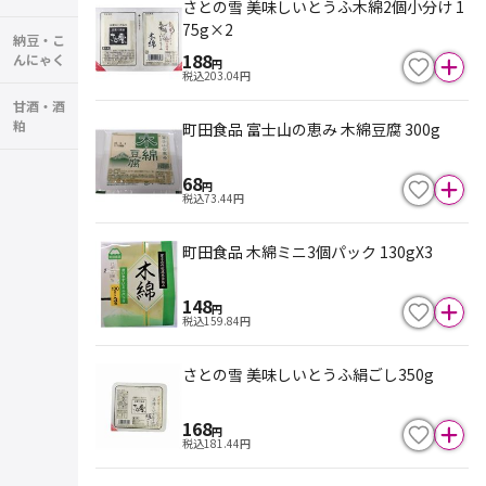
さとの雪 美味しいとうふ木綿2個小分け 1
75g×2
納豆・こ
188
んにゃく
円
税込
203.04
円
甘酒・酒
粕
町田食品 富士山の恵み 木綿豆腐 300g
68
円
税込
73.44
円
町田食品 木綿ミニ3個パック 130gX3
148
円
税込
159.84
円
さとの雪 美味しいとうふ絹ごし350g
168
円
税込
181.44
円