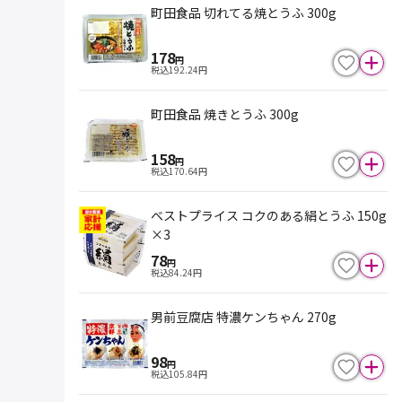
町田食品 切れてる焼とうふ 300g
178
円
税込
192.24
円
町田食品 焼きとうふ 300g
158
円
税込
170.64
円
ベストプライス コクのある絹とうふ 150g
×3
78
円
税込
84.24
円
男前豆腐店 特濃ケンちゃん 270g
98
円
税込
105.84
円