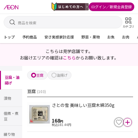
ログイン／新規会員登録
カテゴリ
トップ
予約商品
安さ実感家計応援
野菜・果物
お魚
お肉
こちらは見学店舗です。
お届けエリアの確認は
こちら
からお願い致します。
豆腐
油揚げ
豆腐・油
揚げ
豆腐
(
103
)
漬物
さとの雪 美味しい豆腐木綿350g
佃煮・煮
豆
168
円
税込
181.44
円
練り物