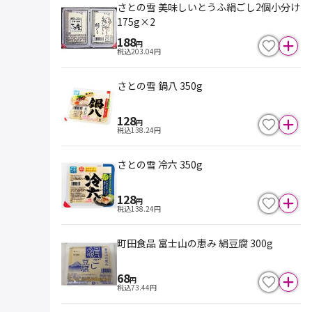
さとの雪 美味しいとうふ絹ごし2個小分け
175g×2
188
円
税込
203.04
円
さとの雪 鍋八 350g
128
円
税込
138.24
円
さとの雪 冷六 350g
128
円
税込
138.24
円
町田食品 富士山の恵み 絹豆腐 300g
68
円
税込
73.44
円