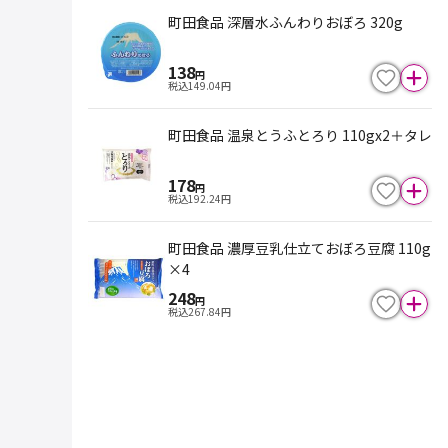
町田食品 深層水ふんわりおぼろ 320g
138
円
税込
149.04
円
町田食品 温泉とうふとろり 110gx2＋タレ
178
円
税込
192.24
円
町田食品 濃厚豆乳仕立ておぼろ豆腐 110g
×4
248
円
税込
267.84
円