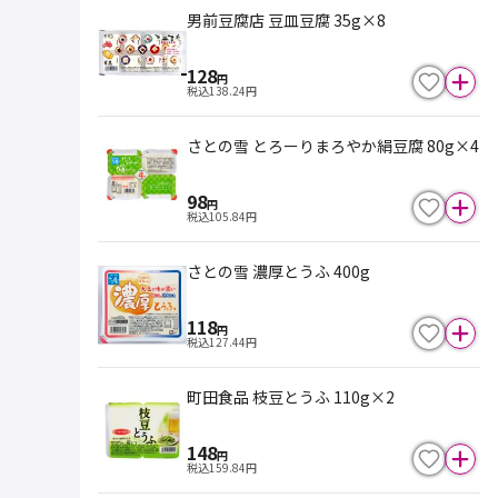
男前豆腐店 豆皿豆腐 35g×8
128
円
税込
138.24
円
さとの雪 とろーりまろやか絹豆腐 80g×4
98
円
税込
105.84
円
さとの雪 濃厚とうふ 400g
118
円
税込
127.44
円
町田食品 枝豆とうふ 110g×2
148
円
税込
159.84
円