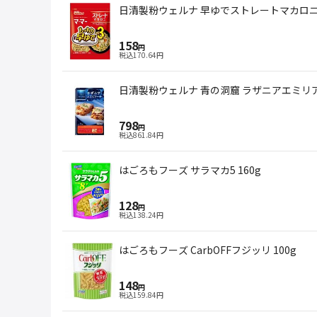
日清製粉ウェルナ 早ゆでストレートマカロニ 
158
円
税込
170.64
円
日清製粉ウェルナ 青の洞窟 ラザニアエミリアー
798
円
税込
861.84
円
はごろもフーズ サラマカ5 160g
128
円
税込
138.24
円
はごろもフーズ CarbOFFフジッリ 100g
148
円
税込
159.84
円