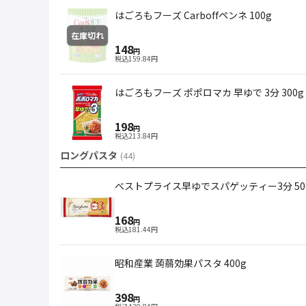
はごろもフーズ Carboffペンネ 100g
在庫切れ
148
円
税込
159.84
円
はごろもフーズ ポポロマカ 早ゆで 3分 300g
198
円
税込
213.84
円
ロングパスタ
(
44
)
ベストプライス早ゆでスパゲッティー3分 50
168
円
税込
181.44
円
昭和産業 蒟蒻効果パスタ 400g
398
円