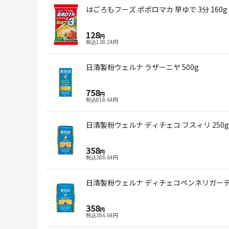
はごろもフーズ ポポロマカ 早ゆで 3分 160g
128
円
税込
138.24
円
日清製粉ウェルナ ラザーニヤ 500g
758
円
税込
818.64
円
日清製粉ウェルナ ディチェコ フスィリ 250g
358
円
税込
386.64
円
日清製粉ウェルナ ディチェコペンネリガーテ 
358
円
税込
386.64
円