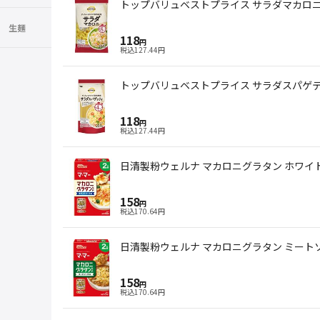
トップバリュベストプライス サラダマカロニ 
生麺
118
円
税込
127.44
円
トップバリュベストプライス サラダスパゲティ
118
円
税込
127.44
円
日清製粉ウェルナ マカロニグラタン ホワイトソ
158
円
税込
170.64
円
日清製粉ウェルナ マカロニグラタン ミートソー
158
円
税込
170.64
円