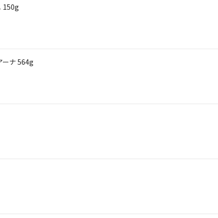
150g
ナ 564g