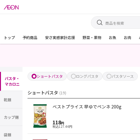
トップ
予約商品
安さ実感家計応援
野菜・果物
お魚
お肉
ショートパスタ
ロングパスタ
パスタソース
パスタ・
マカロニ
ショートパスタ
(
19
)
乾麺
ベストプライス 早ゆでペンネ 200g
カップ麺
118
円
税込
127.44
円
袋麺