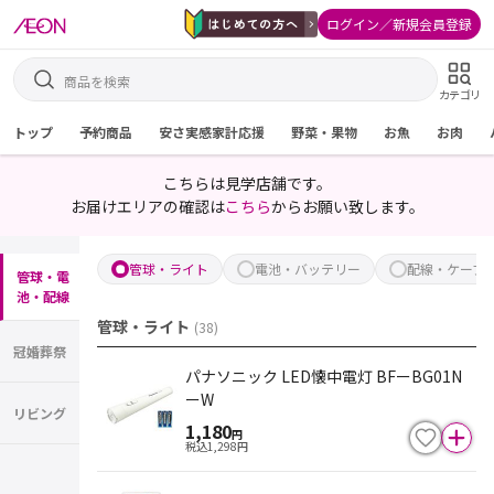
ログイン／新規会員登録
カテゴリ
トップ
予約商品
安さ実感家計応援
野菜・果物
お魚
お肉
こちらは見学店舗です。
お届けエリアの確認は
こちら
からお願い致します。
管球・ライト
電池・バッテリー
配線・ケーブ
管球・電
池・配線
管球・ライト
(
38
)
冠婚葬祭
パナソニック LED懐中電灯 BFーBG01N
ーW
リビング
1,180
円
税込
1,298
円