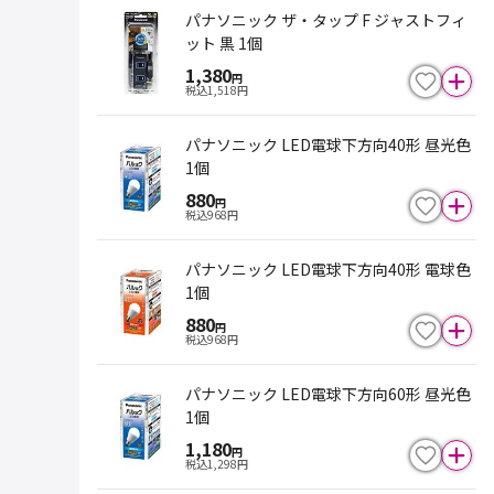
パナソニック ザ・タップ F ジャストフィ
ット 黒 1個
1,380
円
税込
1,518
円
パナソニック LED電球下方向40形 昼光色
1個
880
円
税込
968
円
パナソニック LED電球下方向40形 電球色
1個
880
円
税込
968
円
パナソニック LED電球下方向60形 昼光色
1個
1,180
円
税込
1,298
円