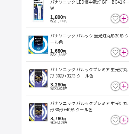
パナソニック LED懐中電灯 BFーBG41Kー
W
1,800
円
税込
1,980
円
パナソニック パルック 蛍光灯丸形20形 ク
ール色
1,680
円
税込
1,848
円
パナソニック パルックプレミア 蛍光灯丸
形 30形+32形 クール色
3,280
円
税込
3,608
円
パナソニック パルックプレミア 蛍光灯丸
形30形+40形 クール色
3,780
円
税込
4,158
円