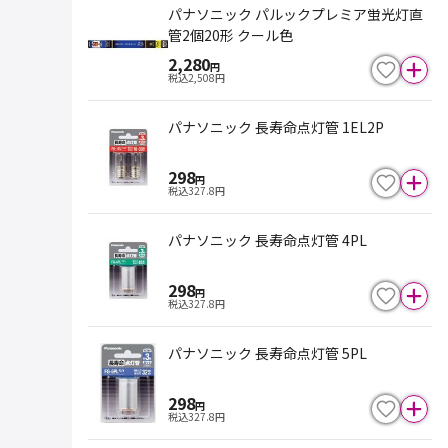
パナソニック パルックプレミア蛍光灯直
管2個20形 クール色
2,280
円
税込
2,508
円
パナソニック 長寿命点灯管 1EL2P
298
円
税込
327.8
円
パナソニック 長寿命点灯管 4PL
298
円
税込
327.8
円
パナソニック 長寿命点灯管 5PL
298
円
税込
327.8
円