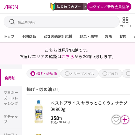
ログイン／新規会員登録
カテゴリ
トップ
予約商品
安さ実感家計応援
野菜・果物
お魚
お肉
こちらは見学店舗です。
お届けエリアの確認は
こちら
からお願い致します。
揚げ・炒め油
オリーブオイル
ごま油
そ
食用油
揚げ・炒め油
(
34
)
マヨネー
ズ・ドレ
ベストプライス サラッとこくうまサラダ
ッシング
油 900g
ケチャッ
258
円
プ
税込
278.64
円
ソース・