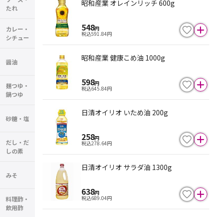
昭和産業 オレインリッチ 600g
たれ
548
カレー・
円
税込
591.84
円
シチュー
昭和産業 健康こめ油 1000g
醤油
598
円
麺つゆ・
税込
645.84
円
鍋つゆ
日清オイリオ いため油 200g
砂糖・塩
258
円
だし・だ
税込
278.64
円
しの素
日清オイリオ サラダ油 1300g
みそ
638
円
税込
689.04
円
料理酢・
飲用酢