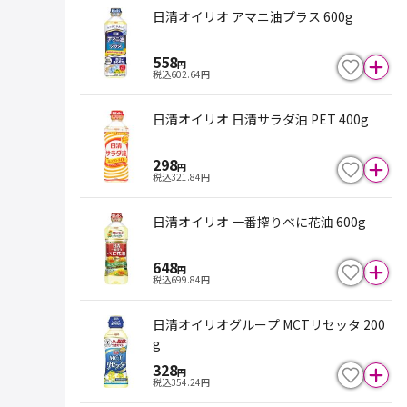
日清オイリオ アマニ油プラス 600g
558
円
税込
602.64
円
日清オイリオ 日清サラダ油 PET 400g
298
円
税込
321.84
円
日清オイリオ 一番搾りべに花油 600g
648
円
税込
699.84
円
日清オイリオグループ MCTリセッタ 200
g
328
円
税込
354.24
円