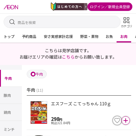
ログイン／新規会員登録
カテゴリ
トップ
予約商品
安さ実感家計応援
野菜・果物
お魚
お肉
こちらは見学店舗です。
お届けエリアの確認は
こちら
からお願い致します。
牛肉
牛肉
牛肉
(
11
)
豚肉
エスフーズ こてっちゃん 110ｇ
鶏肉
298
円
税込
321.84
円
ミンチ