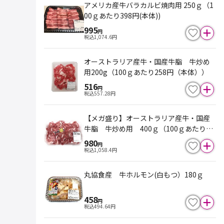
アメリカ産牛バラカルビ焼肉用 250ｇ（1
00ｇあたり398円(本体))
995
円
税込
1,074.6
円
オーストラリア産牛・国産牛脂 牛炒め
用200g（100ｇあたり258円（本体））
516
円
税込
557.28
円
【メガ盛り】オーストラリア産牛・国産
牛脂 牛炒め用 400ｇ（100ｇあたり24
5円（本体））
980
円
税込
1,058.4
円
丸協食産 牛ホルモン(白もつ）180ｇ
458
円
税込
494.64
円