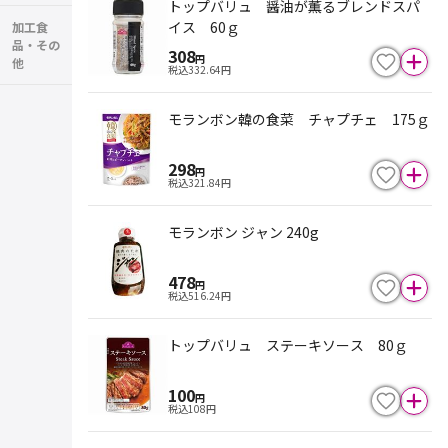
トップバリュ 醤油が薫るブレンドスパ
イス 60ｇ
加工食
品・その
308
円
他
税込
332.64
円
モランボン韓の食菜 チャプチェ 175ｇ
298
円
税込
321.84
円
モランボン ジャン 240g
478
円
税込
516.24
円
トップバリュ ステーキソース 80ｇ
100
円
税込
108
円