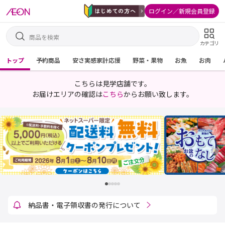
ログイン／新規会員登録
カテゴリ
トップ
予約商品
安さ実感家計応援
野菜・果物
お魚
お肉
こちらは見学店舗です。
お届けエリアの確認は
こちら
からお願い致します。
連絡欄でのお届け先変更・商品追加について
納品書・電子領収書の発行について
電子領収書の印刷に関するお知らせ
ネットスーパーの販売価格について