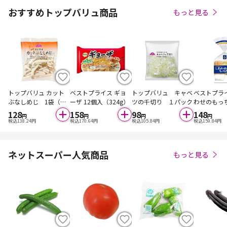
おすすめトップバリュ商品
もっと見る
トップバリュ カット
ベストプライス ギョ
トップバリュ キャベ
ベストプラ
ぶなしめじ 1袋（三
ーザ 12個入（324g）
ツの千切り １パック
わせのもっ
重・富山県等の国内
（国産米粉
128
158
98
148
円
円
円
円
産）
入
税込
138.24
円
税込
170.64
円
税込
105.84
円
税込
159.84
円
ネットスーパー人気商品
もっと見る