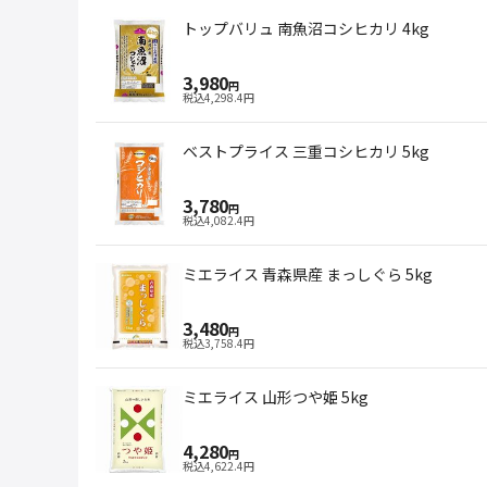
トップバリュ 南魚沼コシヒカリ 4kg
3,980
円
税込
4,298.4
円
ベストプライス 三重コシヒカリ 5kg
3,780
円
税込
4,082.4
円
ミエライス 青森県産 まっしぐら 5kg
3,480
円
税込
3,758.4
円
ミエライス 山形つや姫 5kg
4,280
円
税込
4,622.4
円