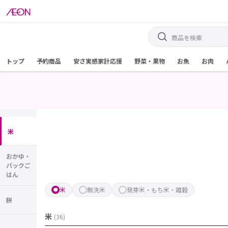
トップ
予約商品
安さ実感家計応援
野菜・果物
お魚
お肉
米
おかゆ・
パックご
はん
米
無洗米
発芽米・もち米・雑穀
餅
米
(
36
)