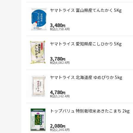
ヤマトライス 富山県産てんたかく 5Kg
3,480
円
税込
3,758.4
円
ヤマトライス 愛知県産こしひかり 5Kg
3,780
円
税込
4,082.4
円
ヤマトライス 北海道産 ゆめぴりか 5kg
4,780
円
税込
5,162.4
円
トップバリュ 特別栽培米あきたこまち 2kg
2,080
円
税込
2,246.4
円