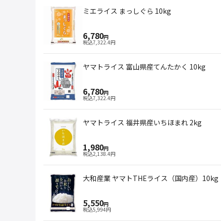
ミエライス まっしぐら 10kg
6,780
円
税込
7,322.4
円
ヤマトライス 富山県産てんたかく 10kg
6,780
円
税込
7,322.4
円
ヤマトライス 福井県産いちほまれ 2kg
1,980
円
税込
2,138.4
円
大和産業 ヤマトTHEライス（国内産）10kg
5,550
円
税込
5,994
円