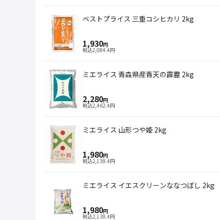
ベストプライス 三重コシヒカリ 2kg
1,930
円
税込
2,084.4
円
ミエライス 青森県産青天の霹靂 2kg
2,280
円
税込
2,462.4
円
ミエライス 山形つや姫 2kg
1,980
円
税込
2,138.4
円
ミエライス イエスクリーンななつぼし 2kg
1,980
円
税込
2,138.4
円