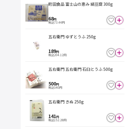
町田食品 富士山の恵み 絹豆腐 300g
68
円
税込
73.44
円
五右衛門 ゆずとうふ 250g
189
円
税込
204.12
円
五右衛門 五右衛門 石臼とうふ 500g
500
円
税込
540
円
五右衛門 きぬ 250g
141
円
税込
152.28
円