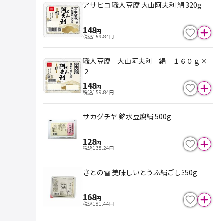
アサヒコ 職人豆腐 大山阿夫利 絹 320g
148
円
税込
159.84
円
職人豆腐 大山阿夫利 絹 １６０ｇ×
２
148
円
税込
159.84
円
サカグチヤ 銘水豆腐絹 500g
128
円
税込
138.24
円
さとの雪 美味しいとうふ絹ごし350g
168
円
税込
181.44
円