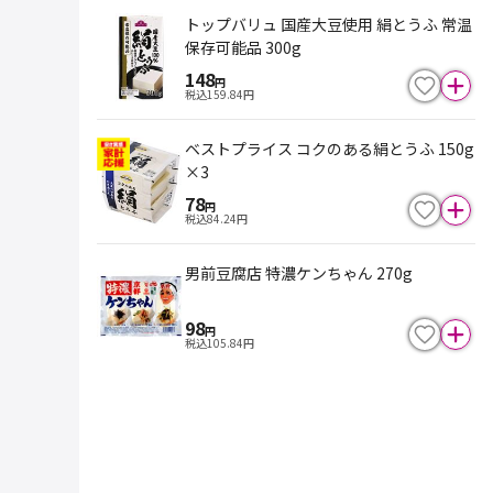
トップバリュ 国産大豆使用 絹とうふ 常温
保存可能品 300g
148
円
税込
159.84
円
ベストプライス コクのある絹とうふ 150g
×3
78
円
税込
84.24
円
男前豆腐店 特濃ケンちゃん 270g
98
円
税込
105.84
円