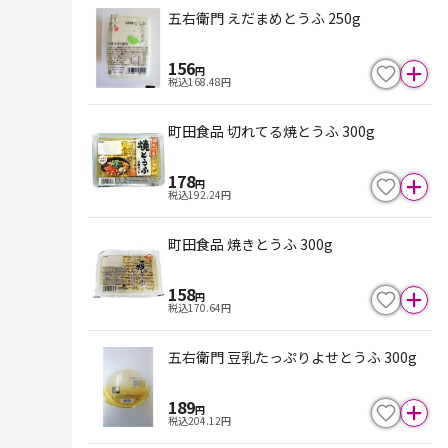
五右衛門 えだまめとうふ 250g
156
円
税込
168.48
円
町田食品 切れてる焼とうふ 300g
178
円
税込
192.24
円
町田食品 焼きとうふ 300g
158
円
税込
170.64
円
五右衛門 豆乳たっぷりよせとうふ 300g
189
円
税込
204.12
円