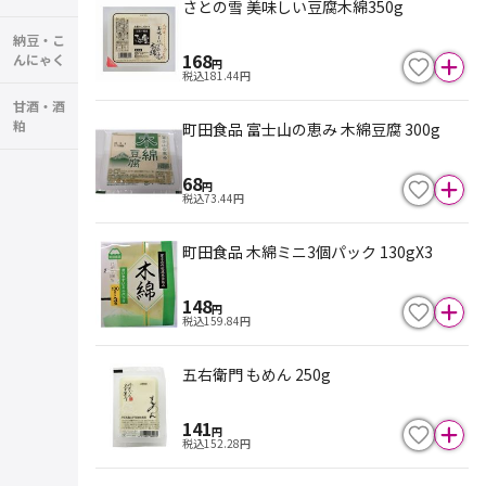
さとの雪 美味しい豆腐木綿350g
納豆・こ
168
んにゃく
円
税込
181.44
円
甘酒・酒
粕
町田食品 富士山の恵み 木綿豆腐 300g
68
円
税込
73.44
円
町田食品 木綿ミニ3個パック 130gX3
148
円
税込
159.84
円
五右衛門 もめん 250g
141
円
税込
152.28
円