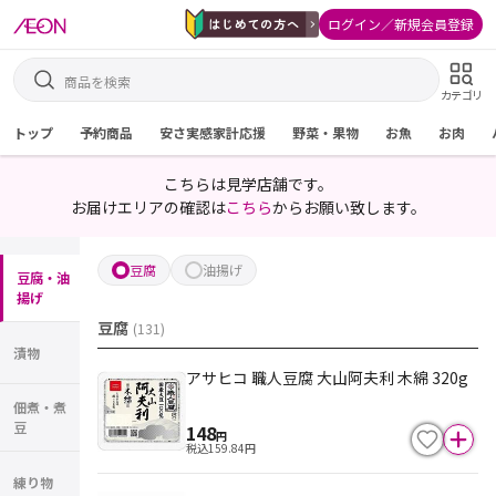
ログイン／新規会員登録
カテゴリ
トップ
予約商品
安さ実感家計応援
野菜・果物
お魚
お肉
こちらは見学店舗です。
お届けエリアの確認は
こちら
からお願い致します。
豆腐
油揚げ
豆腐・油
揚げ
豆腐
(
131
)
漬物
アサヒコ 職人豆腐 大山阿夫利 木綿 320g
佃煮・煮
豆
148
円
税込
159.84
円
練り物