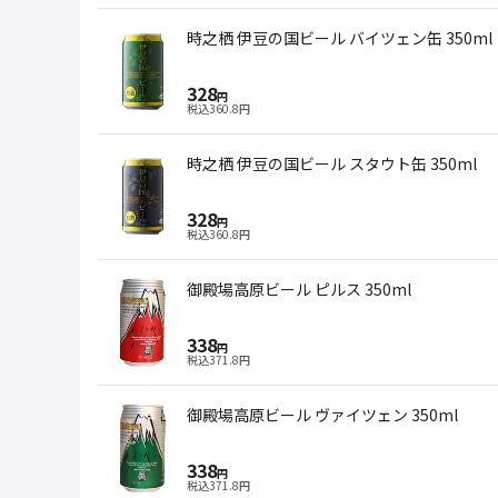
時之栖 伊豆の国ビール バイツェン缶 350ml
328
円
税込
360.8
円
時之栖 伊豆の国ビール スタウト缶 350ml
328
円
税込
360.8
円
御殿場高原ビール ピルス 350ml
338
円
税込
371.8
円
御殿場高原ビール ヴァイツェン 350ml
338
円
税込
371.8
円