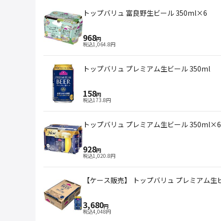
トップバリュ 富良野生ビール 350ml×6
968
円
税込
1,064.8
円
トップバリュ プレミアム生ビール 350ml
158
円
税込
173.8
円
トップバリュ プレミアム生ビール 350ml×6
928
円
税込
1,020.8
円
【ケース販売】 トップバリュ プレミアム生ビー
3,680
円
税込
4,048
円