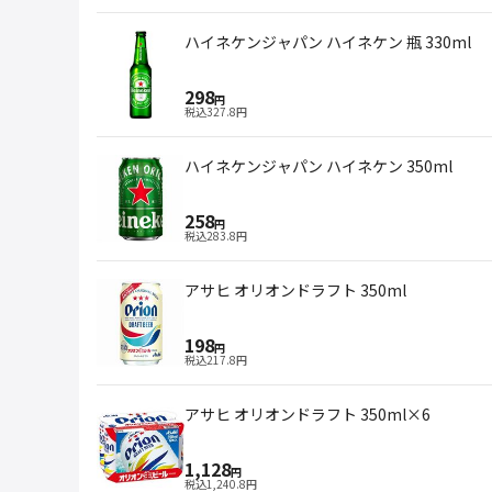
ハイネケンジャパン ハイネケン 瓶 330ml
298
円
税込
327.8
円
ハイネケンジャパン ハイネケン 350ml
258
円
税込
283.8
円
アサヒ オリオンドラフト 350ml
198
円
税込
217.8
円
アサヒ オリオンドラフト 350ml×6
1,128
円
税込
1,240.8
円