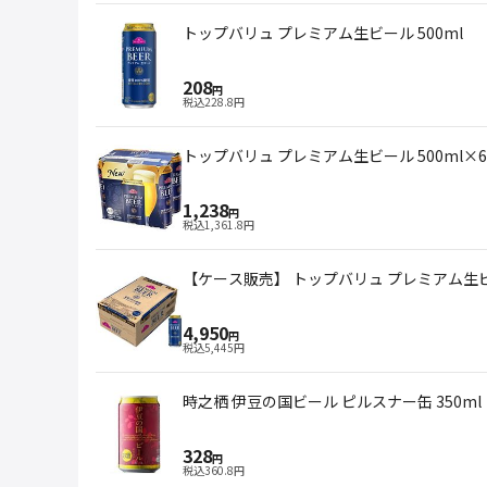
トップバリュ プレミアム生ビール 500ml
208
円
税込
228.8
円
トップバリュ プレミアム生ビール 500ml×6
1,238
円
税込
1,361.8
円
【ケース販売】 トップバリュ プレミアム生ビー
4,950
円
税込
5,445
円
時之栖 伊豆の国ビール ピルスナー缶 350ml
328
円
税込
360.8
円