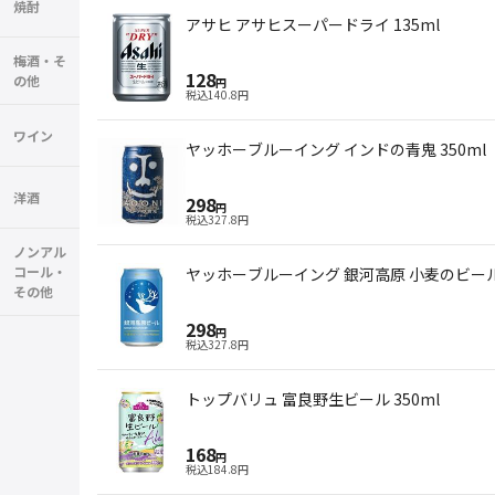
焼酎
アサヒ アサヒスーパードライ 135ml
梅酒・そ
128
の他
円
税込
140.8
円
ワイン
ヤッホーブルーイング インドの青鬼 350ml
洋酒
298
円
税込
327.8
円
ノンアル
コール・
ヤッホーブルーイング 銀河高原 小麦のビール 
その他
298
円
税込
327.8
円
トップバリュ 富良野生ビール 350ml
168
円
税込
184.8
円