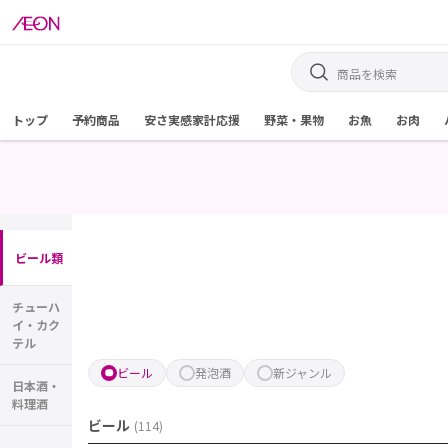
トップ
予約商品
安さ実感家計応援
野菜・果物
お魚
お肉
ビール類
チューハ
イ・カク
テル
ビール
発泡酒
新ジャンル
日本酒・
料理酒
ビール
(
114
)