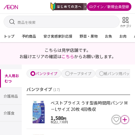
ログイン／新規会員登録
カテゴリ
トップ
予約商品
安さ実感家計応援
野菜・果物
お魚
お肉
こちらは見学店舗です。
お届けエリアの確認は
こちら
からお願い致します。
パンツタイプ
テープタイプ
紙パンツ用パッド
大人用お
むつ
パンツタイプ
(
17
)
介護用品
ベストプライス うす型長時間用パンツ M
－Lサイズ 20枚 4回吸収
介護食
1,580
円
税込
1,738
円