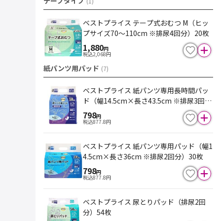
テープタイプ
(
1
)
ベストプライス テープ式おむつ M（ヒッ
プサイズ70～110cm ※排尿4回分）20枚
1,880
円
税込
2,068
円
紙パンツ用パッド
(
7
)
ベストプライス 紙パンツ専用長時間パッ
ド（幅14.5cm×長さ43.5cm ※排尿3回
分）20枚
798
円
税込
877.8
円
ベストプライス 紙パンツ専用パッド（幅1
4.5cm×長さ36cm ※排尿2回分）30枚
798
円
税込
877.8
円
ベストプライス 尿とりパッド（排尿2回
分）54枚