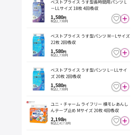
ベストプライス うす型長時間用パンツ L
－LLサイズ 18枚 4回吸収
1,580
円
税込
1,738
円
ベストプライス うす型パンツ M－Lサイズ
22枚 2回吸収
1,580
円
税込
1,738
円
ベストプライス うす型パンツ L－LLサイ
ズ 20枚 2回吸収
1,580
円
税込
1,738
円
ユニ・チャーム ライフリー 横モレあんし
んテープ止め Mサイズ 20枚 4回吸収
2,198
円
税込
2,417.8
円