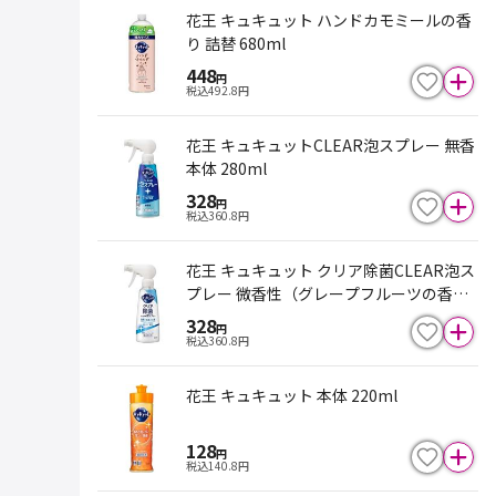
花王 キュキュット ハンドカモミールの香
り 詰替 680ml
448
円
税込
492.8
円
花王 キュキュットCLEAR泡スプレー 無香
本体 280ml
328
円
税込
360.8
円
花王 キュキュット クリア除菌CLEAR泡ス
プレー 微香性（グレープフルーツの香
り）本体 280ml
328
円
税込
360.8
円
花王 キュキュット 本体 220ml
128
円
税込
140.8
円