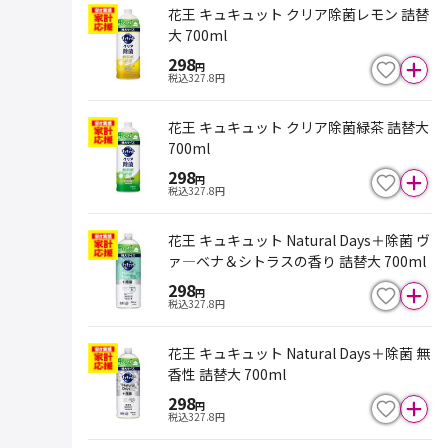
花王 キュキュット クリア除菌レモン 詰替
大 700ml
298
円
税込
327.8
円
花王 キュキュット クリア除菌緑茶 詰替大
700ml
298
円
税込
327.8
円
花王 キュキュット Natural Days＋除菌 ヴ
ァ―ベナ＆シトラスの香り 詰替大 700ml
298
円
税込
327.8
円
花王 キュキュット Natural Days＋除菌 無
香性 詰替大 700ml
298
円
税込
327.8
円