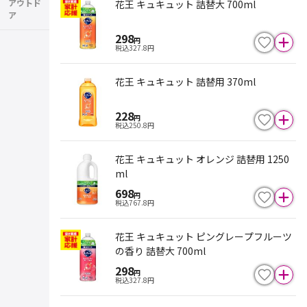
アウトド
花王 キュキュット 詰替大 700ml
ア
298
円
税込
327.8
円
花王 キュキュット 詰替用 370ml
228
円
税込
250.8
円
花王 キュキュット オレンジ 詰替用 1250
ml
698
円
税込
767.8
円
花王 キュキュット ピングレープフルーツ
の香り 詰替大 700ml
298
円
税込
327.8
円