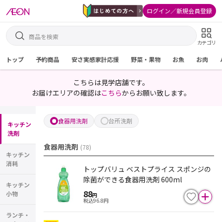
ログイン／新規会員登録
カテゴリ
トップ
予約商品
安さ実感家計応援
野菜・果物
お魚
お肉
こちらは見学店舗です。
お届けエリアの確認は
こちら
からお願い致します。
食器用洗剤
台所洗剤
キッチン
洗剤
食器用洗剤
(
78
)
キッチン
消耗
トップバリュ ベストプライス スポンジの
除菌ができる食器用洗剤 600ml
キッチン
88
小物
円
税込
96.8
円
ランチ・