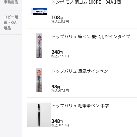
トンボ モノ 消ゴム 100PEー04A 1個
事務用品
108
コピー用
円
税込
118.8
円
紙・OA
用品
トップバリュ 筆ペン 慶弔用ツインタイプ
248
円
税込
272.8
円
トップバリュ 筆風サインペン
98
円
税込
107.8
円
トップバリュ 毛筆筆ペン 中字
348
円
税込
382.8
円