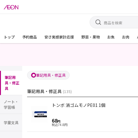
トップ
予約商品
安さ実感家計応援
野菜・果物
お魚
お肉
筆記用具・修正具
筆記用
具・修正
具
筆記用具・修正具
(
135
)
ノート・
トンボ 消ゴムモノPE01 1個
学習帳
68
円
学童文具
税込
74.8
円