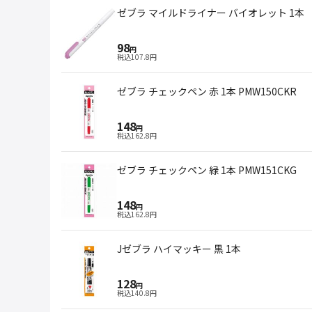
ゼブラ マイルドライナー バイオレット 1本
98
円
税込
107.8
円
ゼブラ チェックペン 赤 1本 PMW150CKR
148
円
税込
162.8
円
ゼブラ チェックペン 緑 1本 PMW151CKG
148
円
税込
162.8
円
Jゼブラ ハイマッキー 黒 1本
128
円
税込
140.8
円