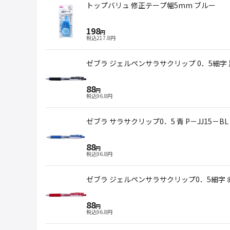
トップバリュ 修正テープ幅5mm ブルー
198
円
税込
217.8
円
ゼブラ ジェルペンサラサクリップ 0．5細字 
88
円
税込
96.8
円
ゼブラ サラサクリップ0．5 青 P－JJ15－BL
88
円
税込
96.8
円
ゼブラ ジェルペンサラサクリップ0．5細字 赤
88
円
税込
96.8
円