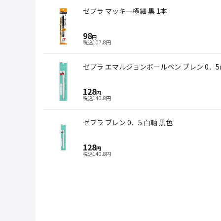
ゼブラ マッキー極細 黒 1本
98
円
税込
107.8
円
ゼブラ エマルジョンボールペン ブレン 0．5m
128
円
税込
140.8
円
ゼブラ ブレン 0．5 白軸 黒色
128
円
税込
140.8
円