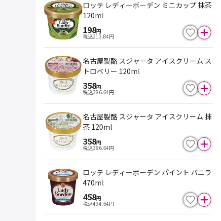
ロッテ レディーボーデン ミニカップ 抹茶
120ml
198
円
税込
213.84
円
名古屋製酪 スジャータ アイスクリーム ス
トロベリー 120ml
358
円
税込
386.64
円
名古屋製酪 スジャータ アイスクリーム 抹
茶 120ml
358
円
税込
386.64
円
ロッテ レディーボーデン パイント バニラ
470ml
458
円
税込
494.64
円