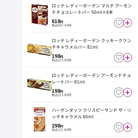
ロッテ レディーボーデン マルチ アーモン
ドチョコレートバー 50ml×6本
618
円
税込
667.44
円
ロッテ レディーボーデン クッキークラン
チキャラメルバー 81ml
198
円
税込
213.84
円
ロッテ レディーボーデン アーモンドチョ
レートバー 81ml
198
円
税込
213.84
円
ハーゲンダッツ クリスピーサンド ザ・リ
ッチキャラメル 60ml
298
円
税込
321.84
円