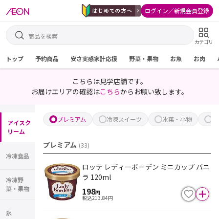
ログイン／新規会員登録
カテゴリ
トップ
予約商品
安さ実感家計応援
野菜・果物
お魚
お肉
こちらは見学店舗です。
お届けエリアの確認は
こちら
からお願い致します。
プレミアム
冷凍スイーツ
氷菓・小物
ボ
アイスク
リーム
プレミアム
(
33
)
冷凍食品
ロッテ レディーボーデン ミニカップ バニ
ラ 120ml
冷凍野
菜・果物
198
円
税込
213.84
円
氷