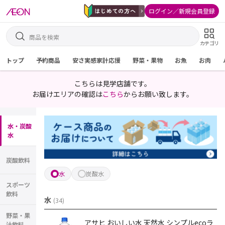
ログイン／新規会員登録
カテゴリ
トップ
予約商品
安さ実感家計応援
野菜・果物
お魚
お肉
こちらは見学店舗です。
お届けエリアの確認は
こちら
からお願い致します。
水・炭酸
水
炭酸飲料
水
炭酸水
スポーツ
飲料
水
(
34
)
野菜・果
アサヒ おいしい水 天然水 シンプルecoラ
汁飲料