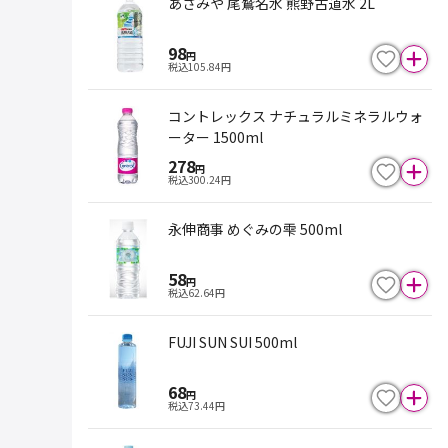
あさみや 尾鷲名水 熊野古道水 2L
98
円
税込
105.84
円
コントレックス ナチュラルミネラルウォ
ーター 1500ml
278
円
税込
300.24
円
永伸商事 めぐみの雫 500ml
58
円
税込
62.64
円
FUJI SUN SUI 500ml
68
円
税込
73.44
円