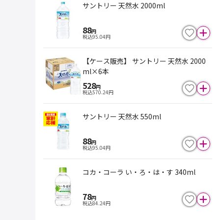
サントリー 天然水 2000ml
88
円
税込
95.04
円
【ケース販売】 サントリー 天然水 2000
ml×6本
528
円
税込
570.24
円
サントリー 天然水 550ml
88
円
税込
95.04
円
コカ・コーラ い・ろ・は・す 340ml
78
円
税込
84.24
円