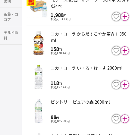
の他
X24本
1,980
茶葉・コ
円
税込
2,138.4
円
コア
チルド飲
コカ・コーラ からだすこやか茶W＋ 350
料
ml
158
円
税込
170.64
円
コカ・コーラ い・ろ・は・す 2000ml
118
円
税込
127.44
円
ビクトリー ピュアの森 2000ml
98
円
税込
105.84
円