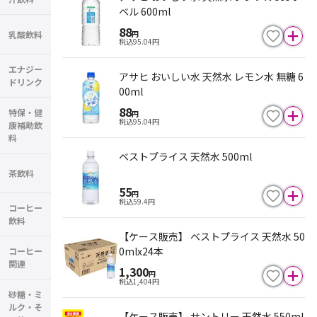
ベル 600ml
88
乳酸飲料
円
税込
95.04
円
エナジー
アサヒ おいしい水 天然水 レモン水 無糖 6
ドリンク
00ml
88
特保・健
円
税込
95.04
円
康補助飲
料
ベストプライス 天然水 500ml
茶飲料
55
円
税込
59.4
円
コーヒー
飲料
【ケース販売】 ベストプライス 天然水 50
0mlx24本
コーヒー
関連
1,300
円
税込
1,404
円
砂糖・ミ
ルク・そ
【ケース販売】 サントリー 天然水 550ml