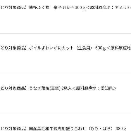
【よりどり対象商品】博多ふく福 辛子明太子 300ｇ＜原料原産地：アメリ
】【よりどり対象商品】ボイルずわいがにカット（生食用） 630ｇ＜原料原産
【よりどり対象商品】うなぎ蒲焼(真空) 2尾入＜原料原産地：愛知県＞
【よりどり対象商品】国産黒毛和牛焼肉用盛り合わせ（もも・ばら） 380ｇ