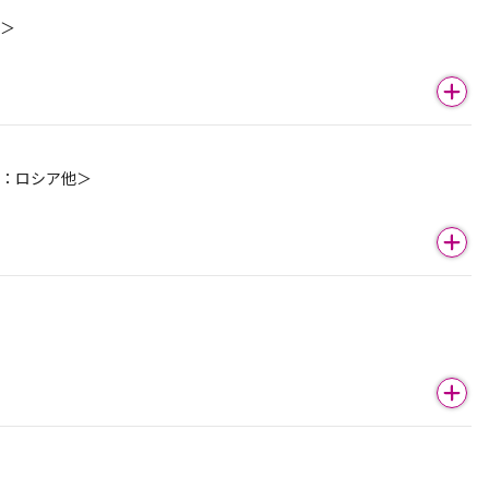
カ＞
地：ロシア他＞