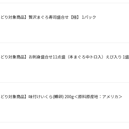
【よりどり対象商品】贅沢まぐろ寿司盛合せ【極】 1パック
【よりどり対象商品】お刺身盛合せ11点盛（本まぐろ中トロ入）えび入り 1盛
【よりどり対象商品】味付けいくら(鱒卵) 200g＜原料原産地：アメリカ＞