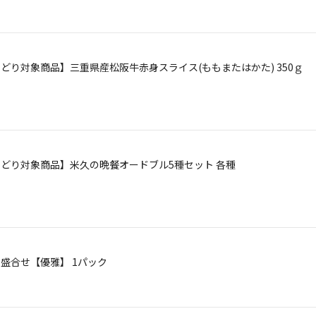
【よりどり対象商品】三重県産松阪牛赤身スライス(ももまたはかた) 350ｇ
【よりどり対象商品】米久の晩餐オードブル5種セット 各種
ぎり盛合せ【優雅】 1パック