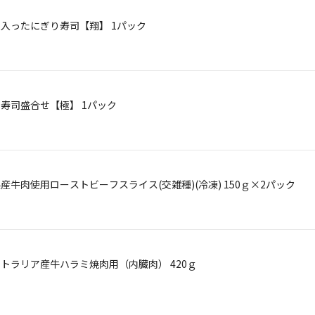
鮪の入ったにぎり寿司【翔】 1パック
ぐろ寿司盛合せ【極】 1パック
岡県産牛肉使用ローストビーフスライス(交雑種)(冷凍) 150ｇ×2パック
ーストラリア産牛ハラミ焼肉用（内臓肉） 420ｇ