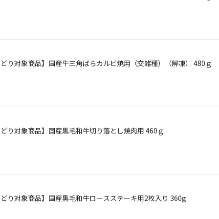
【よりどり対象商品】国産牛三角ばらカルビ焼用（交雑種）（解凍） 480ｇ
【よりどり対象商品】国産黒毛和牛切り落とし焼肉用 460ｇ
【よりどり対象商品】国産黒毛和牛ロースステーキ用2枚入り 360g