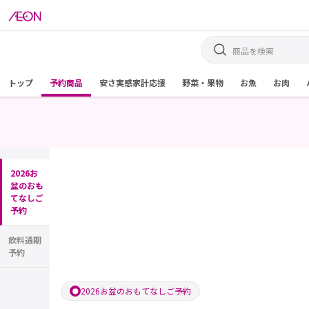
トップ
予約商品
安さ実感家計応援
野菜・果物
お魚
お肉
2026お
盆のおも
てなしご
予約
飲料通期
予約
2026お盆のおもてなしご予約