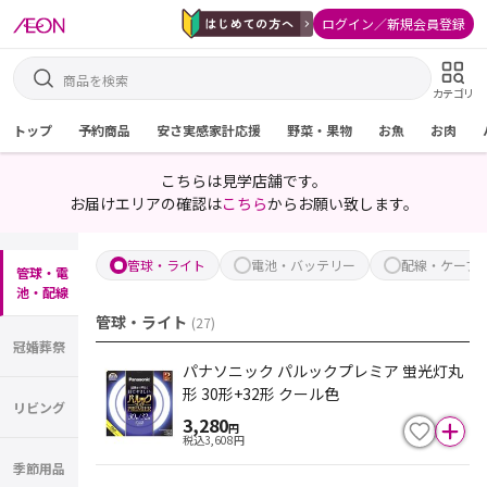
ログイン／新規会員登録
カテゴリ
トップ
予約商品
安さ実感家計応援
野菜・果物
お魚
お肉
こちらは見学店舗です。
お届けエリアの確認は
こちら
からお願い致します。
管球・ライト
電池・バッテリー
配線・ケーブ
管球・電
池・配線
管球・ライト
(
27
)
冠婚葬祭
パナソニック パルックプレミア 蛍光灯丸
形 30形+32形 クール色
リビング
3,280
円
税込
3,608
円
季節用品