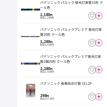
パナソニック パルック 蛍光灯直管15形 ク
ール色
1,180
円
税込
1,298
円
パナソニック パルックプレミア 蛍光灯直
管20形 クール色
1,280
円
税込
1,408
円
パナソニック パルックプレミア蛍光灯直
管2個20形 クール色
2,280
円
税込
2,508
円
パナソニック 長寿命点灯管 1EL2P
298
円
税込
327.8
円