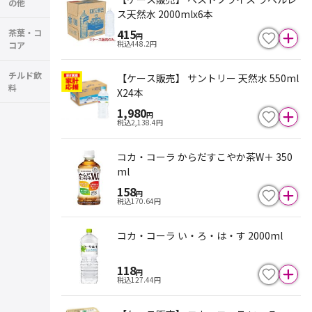
の他
ス天然水 2000mlx6本
415
茶葉・コ
円
税込
448.2
円
コア
チルド飲
【ケース販売】 サントリー 天然水 550ml
料
X24本
1,980
円
税込
2,138.4
円
コカ・コーラ からだすこやか茶W＋ 350
ml
158
円
税込
170.64
円
コカ・コーラ い・ろ・は・す 2000ml
118
円
税込
127.44
円