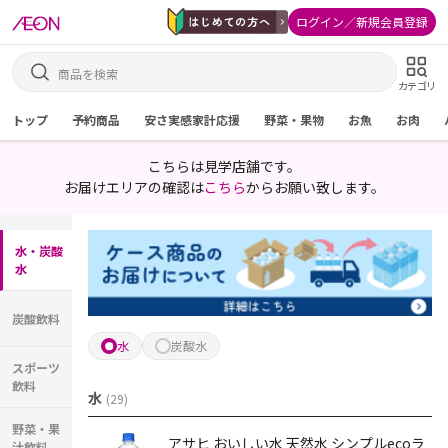
ログイン／新規会員登録
カテゴリ
トップ
予約商品
安さ実感家計応援
野菜・果物
お魚
お肉
こちらは見学店舗です。
お届けエリアの確認は
こちら
からお願い致します。
水・炭酸
水
炭酸飲料
水
炭酸水
スポーツ
飲料
水
(
29
)
野菜・果
アサヒ おいしい水 天然水 シンプルecoラ
汁飲料