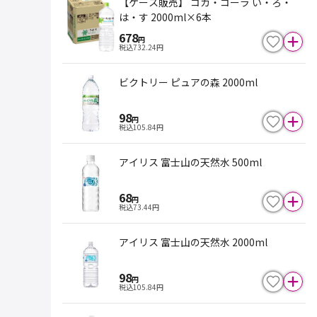
【ケース販売】 コカ・コーラ い・ろ・
は・す 2000ml×6本
678
円
税込
732.24
円
ビクトリー ピュアの森 2000ml
98
円
税込
105.84
円
アイリス 富士山の天然水 500ml
68
円
税込
73.44
円
アイリス 富士山の天然水 2000ml
98
円
税込
105.84
円