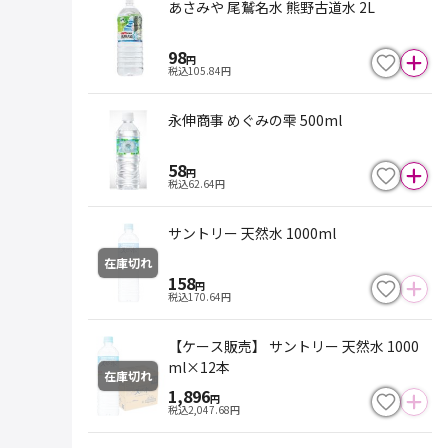
あさみや 尾鷲名水 熊野古道水 2L
98
円
税込
105.84
円
永伸商事 めぐみの雫 500ml
58
円
税込
62.64
円
サントリー 天然水 1000ml
在庫切れ
158
円
税込
170.64
円
【ケース販売】 サントリー 天然水 1000
ml×12本
在庫切れ
1,896
円
税込
2,047.68
円