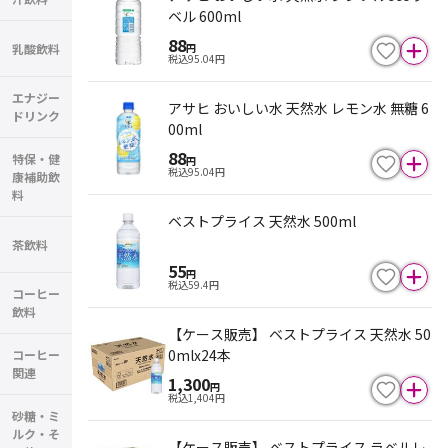
ベル 600ml
88
乳酸飲料
円
税込
95.04
円
エナジー
アサヒ おいしい水 天然水 レモン水 無糖 6
ドリンク
00ml
88
特保・健
円
税込
95.04
円
康補助飲
料
ベストプライス 天然水 500ml
茶飲料
55
円
税込
59.4
円
コーヒー
飲料
【ケース販売】 ベストプライス 天然水 50
0mlx24本
コーヒー
関連
1,300
円
税込
1,404
円
砂糖・ミ
ルク・そ
【ケース販売】 ベストプライス ラベルレ