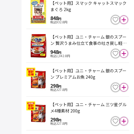
【ペット用】スマック キャットスマック
まぐろ 2kg
848
円
税込
932.8
円
【ペット用】ユニ・チャーム 銀のスプー
ン 贅沢うまみ仕立て食事の吐き戻し軽減
フード 1．1kg
948
円
税込
1,042.8
円
【ペット用】ユニ・チャーム 銀のスプー
ン プレミアムお魚 240g
298
円
税込
327.8
円
【ペット用】ユニ・チャーム 三ツ星グル
メ4種素材 200g
298
円
税込
327.8
円