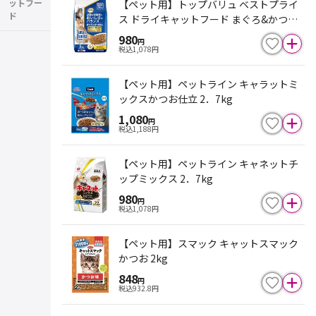
ットフー
【ペット用】トップバリュ ベストプライ
ド
ス ドライキャットフード まぐろ&かつお
味 500gX4
980
円
税込
1,078
円
【ペット用】ペットライン キャラットミ
ックスかつお仕立 2．7kg
1,080
円
税込
1,188
円
【ペット用】ペットライン キャネットチ
ップミックス 2．7kg
980
円
税込
1,078
円
【ペット用】スマック キャットスマック
かつお 2kg
848
円
税込
932.8
円