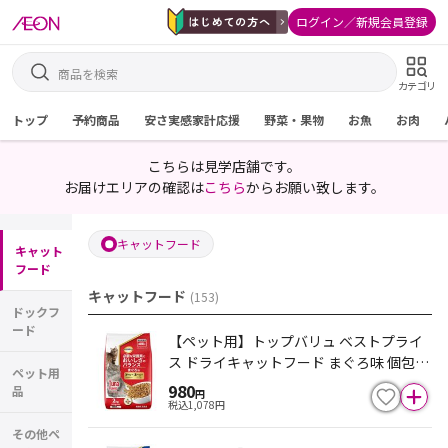
ログイン／新規会員登録
カテゴリ
トップ
予約商品
安さ実感家計応援
野菜・果物
お魚
お肉
こちらは見学店舗です。
お届けエリアの確認は
こちら
からお願い致します。
キャットフード
キャット
フード
キャットフード
(
153
)
ドックフ
ード
【ペット用】トップバリュ ベストプライ
ス ドライキャットフード まぐろ味 個包装
ペット用
タイプ 総合栄養食 成猫用 500gX4
980
品
円
税込
1,078
円
その他ペ