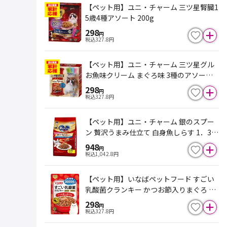
【ペット用】ユニ・チャーム 三ツ星腎臓1
5歳4種アソート 200g
298
円
税込
327.8
円
【ペット用】ユニ・チャーム 三ツ星グル
お魚味クリーム まぐろ味 3種のアソート 1
80g
298
円
税込
327.8
円
【ペット用】ユニ・チャーム 銀のスプー
ン 贅沢うまみ仕立て 白身魚しらす 1．3k
g
948
円
税込
1,042.8
円
【ペット用】いなばペットフード すごい
乳酸菌クランキー かつお節入りまぐろ 20
0g
298
円
税込
327.8
円