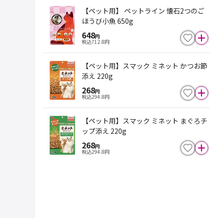
【ペット用】 ペットライン 懐石2つのご
ほうび小魚 650g
648
円
税込
712.8
円
【ペット用】スマック ミネット かつお節
添え 220g
268
円
税込
294.8
円
【ペット用】スマック ミネット まぐろチ
ップ添え 220g
268
円
税込
294.8
円