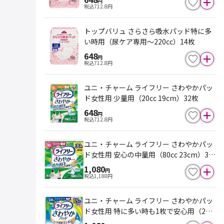
円
税込
712.8
円
トップバリュ さらさら吸水パッド特に多
い時用（尿ケア専用～220cc）14枚
648
円
税込
712.8
円
ユニ・チャーム ライフリー さわやかパッ
ド女性用 少量用（20cc 19cm）32枚
648
円
税込
712.8
円
ユニ・チャーム ライフリー さわやかパッ
ド女性用 安心の中量用（80cc 23cm）30
枚
1,080
円
税込
1,188
円
ユニ・チャーム ライフリー さわやかパッ
ド女性用 特に多い時も1枚で安心用（220
cc 34cm）18枚