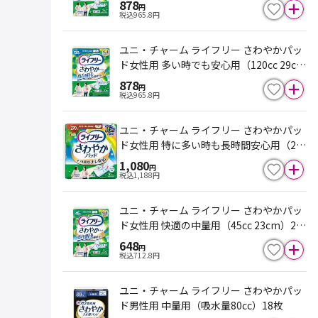
878
円
税込
965.8
円
ユニ・チャーム ライフリー さわやかパッ
ド女性用 多い時でも安心用（120cc 29c
m）16枚
878
円
税込
965.8
円
ユニ・チャーム ライフリー さわやかパッ
ド女性用 特に多い時も長時間安心用（27
0cc 34cm）16枚
1,080
円
税込
1,188
円
ユニ・チャーム ライフリー さわやかパッ
ド女性用 快適の中量用（45cc 23cm）22
枚
648
円
税込
712.8
円
ユニ・チャーム ライフリー さわやかパッ
ド男性用 中量用（吸水量80cc）18枚