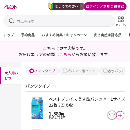
ログイン／新規会員登録
カテゴリ
トップ
予約商品
おすすめ特集・キャンペーン
安さ実感家計応援
こちらは見学店舗です。
お届けエリアの確認は
こちら
からお願い致します。
パンツタイプ
紙パンツ用パッド
吸水パッド
大人用お
むつ
パンツタイプ
(
4
)
ベストプライス うす型パンツ M－Lサイズ
22枚 2回吸収
1,580
円
税込
1,738
円