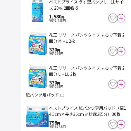
ベストプライス うす型パンツ L－LLサイ
ズ 20枚 2回吸収
1,580
円
税込
1,738
円
花王 リリーフ パンツタイプ まるで下着 2
回分 M～L 2枚
330
円
税込
363
円
花王 リリーフ パンツタイプ まるで下着 2
回分 L～LL 2枚
330
円
税込
363
円
紙パンツ用パッド
(
1
)
ベストプライス 紙パンツ専用パッド（幅1
4.5cm×長さ36cm ※排尿2回分）30枚
798
円
税込
877.8
円