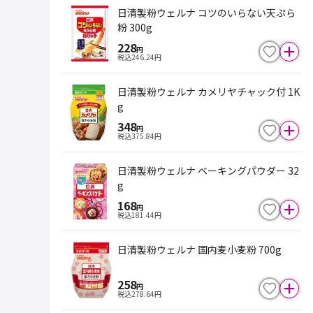
日清製粉ウェルナ コツのいらない天ぷら
粉 300g
228
円
税込
246.24
円
日清製粉ウェルナ カメリヤチャック付 1K
g
348
円
税込
375.84
円
日清製粉ウェルナ ベーキングパウダー 32
g
168
円
税込
181.44
円
日清製粉ウェルナ 国内麦小麦粉 700g
258
円
税込
278.64
円