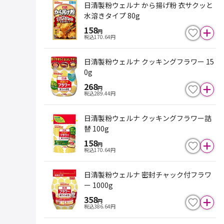
日清製粉ウェルナ から揚げ粉 衣サクッと
水溶きタイプ 80g
158
円
税込
170.64
円
日清製粉ウェルナ クッキングフラワー 15
0g
268
円
税込
289.44
円
日清製粉ウェルナ クッキングフラワー詰
替 100g
158
円
税込
170.64
円
日清製粉ウェルナ 密封チャック付フラワ
ー 1000g
358
円
税込
386.64
円