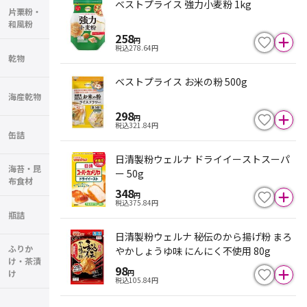
ベストプライス 強力小麦粉 1kg
片栗粉・
和風粉
258
円
税込
278.64
円
乾物
ベストプライス お米の粉 500g
海産乾物
298
円
税込
321.84
円
缶詰
日清製粉ウェルナ ドライイーストスーパ
海苔・昆
ー 50g
布食材
348
円
税込
375.84
円
瓶詰
日清製粉ウェルナ 秘伝のから揚げ粉 まろ
ふりか
やかしょうゆ味 にんにく不使用 80g
け・茶漬
98
け
円
税込
105.84
円