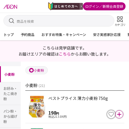
ログイン／新規会員登録
カテゴリ
トップ
予約商品
おすすめ特集・キャンペーン
安さ実感家計応援
こちらは見学店舗です。
お届けエリアの確認は
こちら
からお願い致します。
小麦粉
小麦粉
小麦粉
(
21
)
お好み・
たこ焼き
ベストプライス 薄力小麦粉 750g
粉
パン粉・
198
円
から揚げ
税込
213.84
円
粉