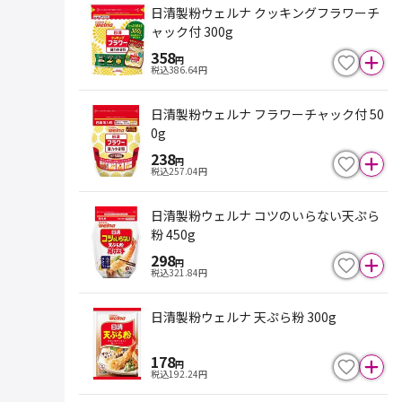
日清製粉ウェルナ クッキングフラワーチ
ャック付 300g
358
円
税込
386.64
円
日清製粉ウェルナ フラワーチャック付 50
0g
238
円
税込
257.04
円
日清製粉ウェルナ コツのいらない天ぷら
粉 450g
298
円
税込
321.84
円
日清製粉ウェルナ 天ぷら粉 300g
178
円
税込
192.24
円