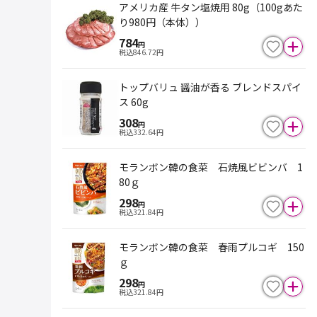
アメリカ産 牛タン塩焼用 80g（100gあた
り980円（本体））
784
円
税込
846.72
円
トップバリュ 醤油が香る ブレンドスパイ
ス 60g
308
円
税込
332.64
円
モランボン韓の食菜 石焼風ビビンバ 1
80ｇ
298
円
税込
321.84
円
モランボン韓の食菜 春雨プルコギ 150
ｇ
298
円
税込
321.84
円