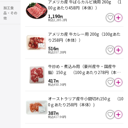
アメリカ産 牛ばらカルビ焼用 260g （1
00ｇあたり458円（本体））
加工食
品・その
1,190
円
他
税込
1,285.2
円
アメリカ産 牛カレー用 200g（100gあた
り258円（本体））
516
円
税込
557.28
円
牛炒め・煮込み用（豪州産牛・国産牛
脂）150ｇ （100ｇあたり278円（本
体）)
417
円
税込
450.36
円
オーストラリア産牛小間切れ150ｇ （10
0ｇあたり258円（本体）)
387
円
税込
417.96
円