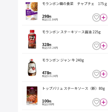
モランボン韓の食菜 チャプチェ 175ｇ
298
円
税込
321.84
円
モランボン ステ－キソ－ス醤油 225g
328
円
税込
354.24
円
モランボン ジャン 牛 240g
478
円
税込
516.24
円
トップバリュ ステーキソース（新）80g
100
円
税込
108
円