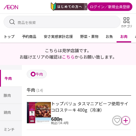
ログイン／新規会員登録
カテゴリ
トップ
予約商品
安さ実感家計応援
野菜・果物
お魚
お肉
こちらは見学店舗です。
お届けエリアの確認は
こちら
からお願い致します。
牛肉
牛肉
牛肉
(
14
)
豚肉
トップバリュ タスマニアビーフ使用サイ
コロステーキ 400g（冷凍）
鶏肉
680
円
税込
734.4
円
ミンチ