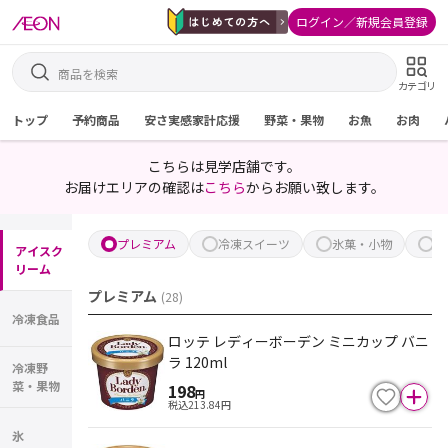
ログイン／新規会員登録
カテゴリ
トップ
予約商品
安さ実感家計応援
野菜・果物
お魚
お肉
こちらは見学店舗です。
お届けエリアの確認は
こちら
からお願い致します。
プレミアム
冷凍スイーツ
氷菓・小物
ボ
アイスク
リーム
プレミアム
(
28
)
冷凍食品
ロッテ レディーボーデン ミニカップ バニ
ラ 120ml
冷凍野
菜・果物
198
円
税込
213.84
円
氷