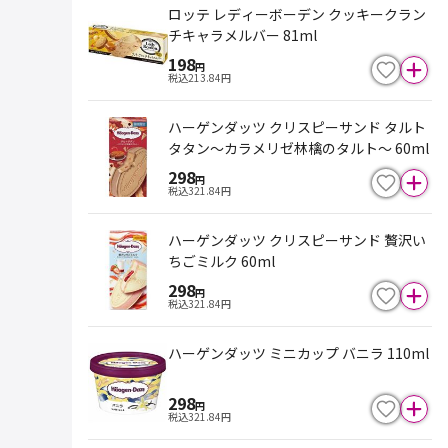
ロッテ レディーボーデン クッキークラン
チキャラメルバー 81ml
198
円
税込
213.84
円
ハーゲンダッツ クリスピーサンド タルト
タタン～カラメリゼ林檎のタルト～ 60ml
298
円
税込
321.84
円
ハーゲンダッツ クリスピーサンド 贅沢い
ちごミルク 60ml
298
円
税込
321.84
円
ハーゲンダッツ ミニカップ バニラ 110ml
298
円
税込
321.84
円