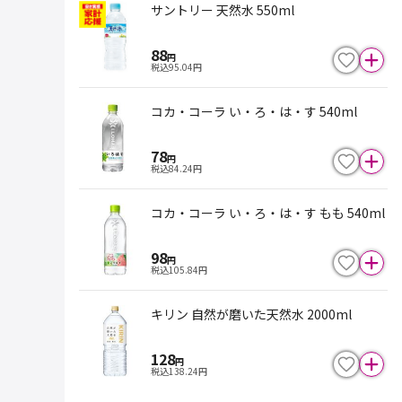
サントリー 天然水 550ml
88
円
税込
95.04
円
コカ・コーラ い・ろ・は・す 540ml
78
円
税込
84.24
円
コカ・コーラ い・ろ・は・す もも 540ml
98
円
税込
105.84
円
キリン 自然が磨いた天然水 2000ml
128
円
税込
138.24
円