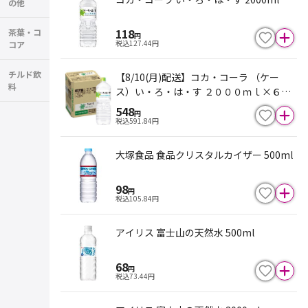
の他
118
茶葉・コ
円
税込
127.44
円
コア
チルド飲
【8/10(月)配送】コカ・コーラ （ケー
料
ス）い・ろ・は・す ２０００ｍｌ×６本
入※2点まで
548
円
税込
591.84
円
大塚食品 食品クリスタルカイザー 500ml
98
円
税込
105.84
円
アイリス 富士山の天然水 500ml
68
円
税込
73.44
円