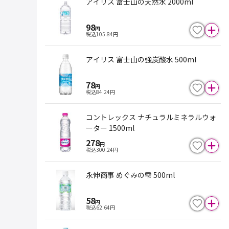
アイリス 富士山の天然水 2000ml
98
円
税込
105.84
円
アイリス 富士山の強炭酸水 500ml
78
円
税込
84.24
円
コントレックス ナチュラルミネラルウォ
ーター 1500ml
278
円
税込
300.24
円
永伸商事 めぐみの雫 500ml
58
円
税込
62.64
円