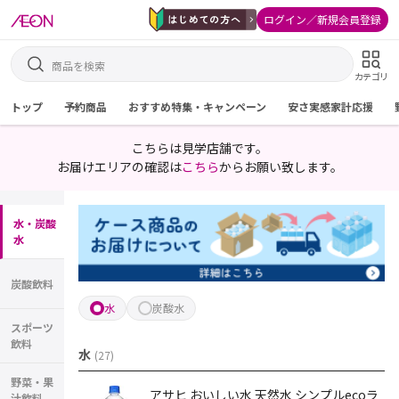
ログイン／新規会員登録
カテゴリ
トップ
予約商品
おすすめ特集・キャンペーン
安さ実感家計応援
こちらは見学店舗です。
お届けエリアの確認は
こちら
からお願い致します。
水・炭酸
水
炭酸飲料
水
炭酸水
スポーツ
飲料
水
(
27
)
野菜・果
アサヒ おいしい水 天然水 シンプルecoラ
汁飲料