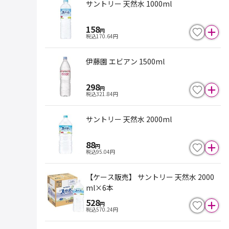
サントリー 天然水 1000ml
158
円
税込
170.64
円
伊藤園 エビアン 1500ml
298
円
税込
321.84
円
サントリー 天然水 2000ml
88
円
税込
95.04
円
【ケース販売】 サントリー 天然水 2000
ml×6本
528
円
税込
570.24
円