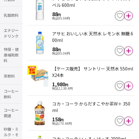
ベル 600ml
88
乳酸飲料
円
税込
95.04
円
エナジー
アサヒ おいしい水 天然水 レモン水 無糖 6
ドリンク
00ml
88
特保・健
円
税込
95.04
円
康補助飲
料
【ケース販売】 サントリー 天然水 550ml
X24本
茶飲料
1,980
円
税込
2,138.4
円
コーヒー
飲料
コカ・コーラ からだすこやか茶W＋ 350
ml
コーヒー
関連
158
円
税込
170.64
円
砂糖・ミ
ルク・そ
コカ・コーラ い・ろ・は・す 2000ml