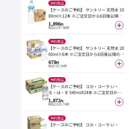
予約商品
【ケースのご予約】 サントリー 天然水 10
00ml×12本 ※ご注文日から6日後以降の
お届けとなります。
1,896
円
税込
2,047.68
円
予約商品
【ケースのご予約】 サントリー 天然水 20
00ml×6本 ※ご注文日から6日後以降のお
届けとなります。
678
円
税込
732.24
円
予約商品
【ケースのご予約】 コカ・コーラ い・
ろ・は・す 540mlX24本 ※ご注文日から6
日後以降のお届けとなります。
1,872
円
税込
2,021.76
円
予約商品
【ケースのご予約】 コカ・コーラ い・