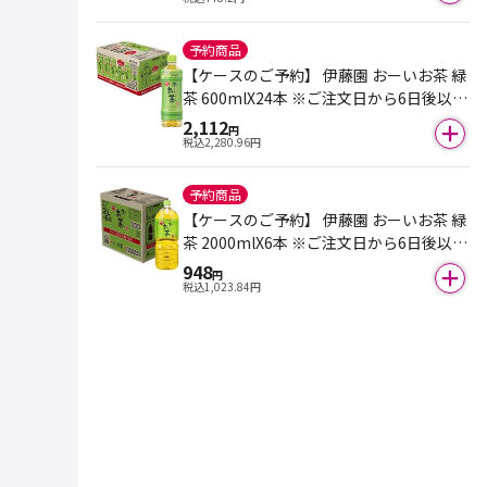
予約商品
【ケースのご予約】 伊藤園 おーいお茶 緑
茶 600mlX24本 ※ご注文日から6日後以降
のお届けとなります。
2,112
円
税込
2,280.96
円
予約商品
【ケースのご予約】 伊藤園 おーいお茶 緑
茶 2000mlX6本 ※ご注文日から6日後以降
のお届けとなります。
948
円
税込
1,023.84
円