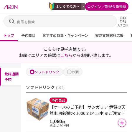
ログイン／新規会員登録
カテゴリ
トップ
予約商品
おすすめ特集・キャンペーン
安さ実感家計応援
こちらは見学店舗です。
お届けエリアの確認は
こちら
からお願い致します。
ソフトドリンク
お酒
飲料通期
予約
ソフトドリンク
(
104
)
予約商品
【ケースのご予約】 サンガリア 伊賀の天
然水 強炭酸水 1000ml×12本 ※ご注文日
から6日後以降のお届けとなります。
1,080
円
税込
1,166.4
円