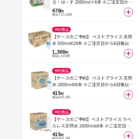
ろ・は・す 2000ml×6本 ※ご注文日から
6日後以降のお届けとなります。
678
円
税込
732.24
円
予約商品
【ケースのご予約】 ベストプライス 天然
水 500mlX24本 ※ご注文日から6日後以降
のお届けとなります。
1,300
円
税込
1,404
円
予約商品
【ケースのご予約】 ベストプライス 天然
水 2000mlX6本 ※ご注文日から6日後以降
のお届けとなります。
415
円
税込
448.2
円
予約商品
【ケースのご予約】ベストプライス ラベ
ルレス天然水 2000mlx6本 ※ご注文日か
ら6日後以降のお届けとなります。
415
円
税込
448.2
円