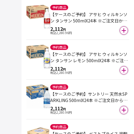
予約商品
【ケースのご予約】 アサヒ ウィルキンソ
ン タンサン 500mlX24本 ※ご注文日から
6日後以降のお届けとなります。
2,112
円
税込
2,280.96
円
予約商品
【ケースのご予約】 アサヒ ウィルキンソ
ン タンサン レモン 500mlX24本 ※ご注文
日から6日後以降のお届けとなります。
2,112
円
税込
2,280.96
円
予約商品
【ケースのご予約】サントリー 天然水SP
ARKLING 500mlX24本 ※ご注文日から6
日後以降のお届けとなります。
2,112
円
税込
2,280.96
円
予約商品
【ケースのご予約】 ベストプライス 炭酸