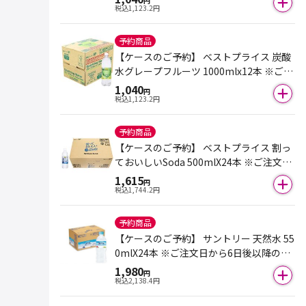
円
税込
1,123.2
円
予約商品
【ケースのご予約】 ベストプライス 炭酸
水グレープフルーツ 1000mlx12本 ※ご注
文日から6日後以降のお届けとなります。
1,040
円
税込
1,123.2
円
予約商品
【ケースのご予約】 ベストプライス 割っ
ておいしいSoda 500mlX24本 ※ご注文日
から6日後以降のお届けとなります。
1,615
円
税込
1,744.2
円
予約商品
【ケースのご予約】 サントリー 天然水 55
0mlX24本 ※ご注文日から6日後以降のお
届けとなります。
1,980
円
税込
2,138.4
円