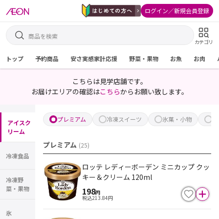
ログイン／新規会員登録
カテゴリ
トップ
予約商品
安さ実感家計応援
野菜・果物
お魚
お肉
こちらは見学店舗です。
お届けエリアの確認は
こちら
からお願い致します。
プレミアム
冷凍スイーツ
氷菓・小物
ボ
アイスク
リーム
プレミアム
(
25
)
冷凍食品
ロッテ レディーボーデン ミニカップ クッ
キー＆クリーム 120ml
冷凍野
菜・果物
198
円
税込
213.84
円
氷