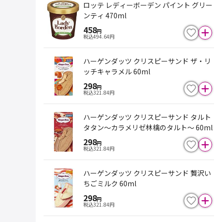
ロッテ レディーボーデン パイント グリー
ンティ 470ml
458
円
税込
494.64
円
ハーゲンダッツ クリスピーサンド ザ・リ
ッチキャラメル 60ml
298
円
税込
321.84
円
ハーゲンダッツ クリスピーサンド タルト
タタン～カラメリゼ林檎のタルト～ 60ml
298
円
税込
321.84
円
ハーゲンダッツ クリスピーサンド 贅沢い
ちごミルク 60ml
298
円
税込
321.84
円